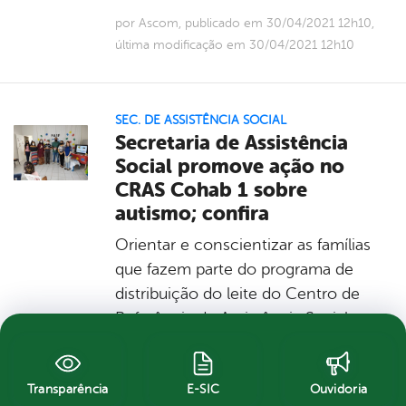
por Ascom, publicado em 30/04/2021 12h10,
última modificação em 30/04/2021 12h10
SEC. DE ASSISTÊNCIA SOCIAL
Secretaria de Assistência
Social promove ação no
CRAS Cohab 1 sobre
autismo; confira
Orientar e conscientizar as famílias
que fazem parte do programa de
distribuição do leite do Centro de
Referência de Assistência Social
(CRAS), do bairro Cohab 1, sobre o
Transtorno do Espectro Autista foi o
objetivo da ação realizada na manhã
Transparência
E-SIC
Ouvidoria