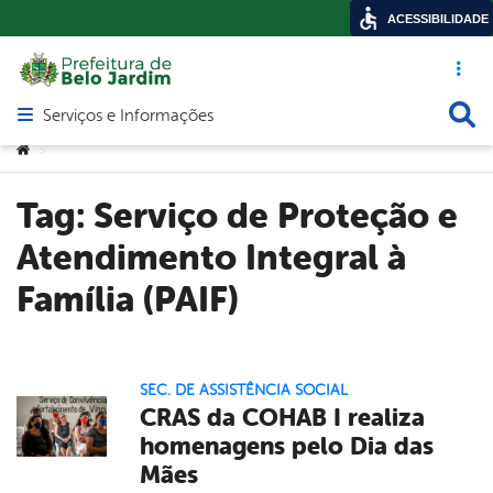
ACESSIBILIDADE
Acesso ráp
Busca
Serviços e Informações
Abrir menu principal de navegação
Você está aqui:
>
Tag:
Serviço de Proteção e
Atendimento Integral à
Família (PAIF)
SEC. DE ASSISTÊNCIA SOCIAL
CRAS da COHAB I realiza
homenagens pelo Dia das
Mães