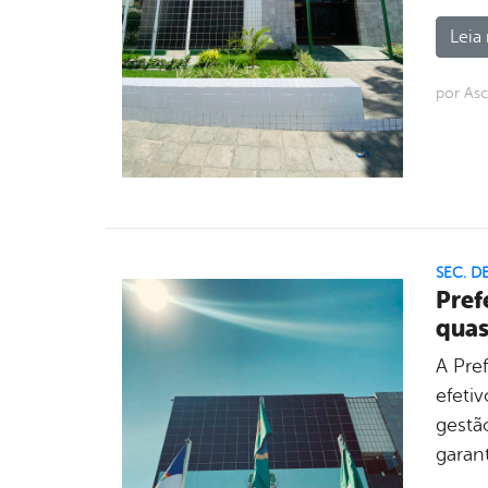
Leia 
por Asc
SEC. D
Pref
quas
A Pref
efeti
gestã
garan