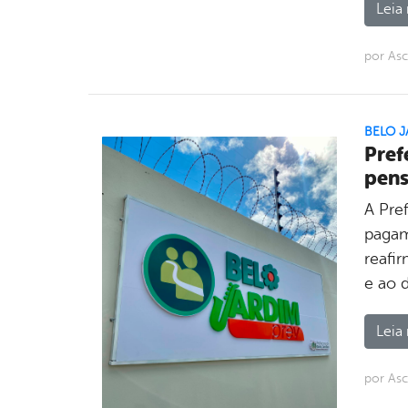
Leia 
por As
BELO J
Pref
pens
A Pref
pagam
reafi
e ao 
Leia 
por Asc