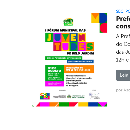
SEC. P
Pref
cons
A Pref
do Co
das J
12h e
Leia 
por Asc