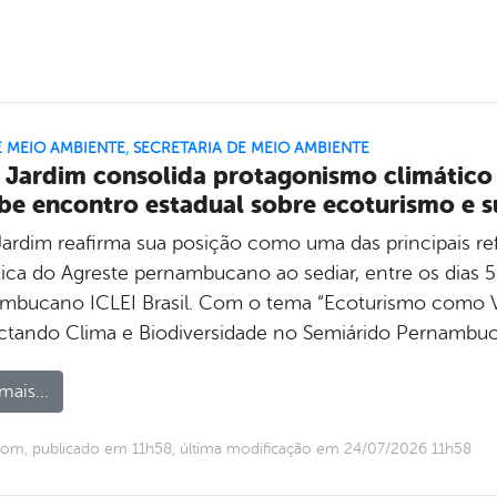
E MEIO AMBIENTE
,
SECRETARIA DE MEIO AMBIENTE
 Jardim consolida protagonismo climátic
be encontro estadual sobre ecoturismo e s
Jardim reafirma sua posição como uma das principais re
tica do Agreste pernambucano ao sediar, entre os dias 5
mbucano ICLEI Brasil. Com o tema “Ecoturismo como V
tando Clima e Biodiversidade no Semiárido Pernambuc
mais...
om, publicado em 11h58, última modificação em 24/07/2026 11h58