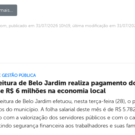
mais...
om, publicado em 31/07/2026 10h19, última modificação em 31/07/20
E GESTÃO PÚBLICA
eitura de Belo Jardim realiza pagamento dos
e R$ 6 milhões na economia local
eitura de Belo Jardim efetuou, nesta terça-feira (28), o
vos do município. A folha salarial deste mês é de R$ 5.
o com a valorização dos servidores públicos e com o c
tindo segurança financeira aos trabalhadores e suas fa