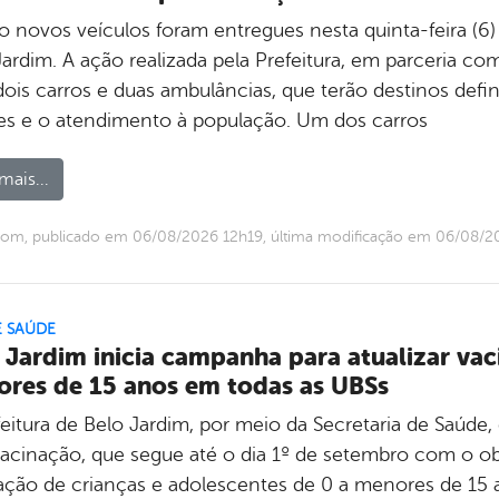
o novos veículos foram entregues nesta quinta-feira (6) 
Jardim. A ação realizada pela Prefeitura, em parceria co
ois carros e duas ambulâncias, que terão destinos defin
es e o atendimento à população. Um dos carros
mais...
com, publicado em 06/08/2026 12h19, última modificação em 06/08/2
E SAÚDE
 Jardim inicia campanha para atualizar vac
res de 15 anos em todas as UBSs
feitura de Belo Jardim, por meio da Secretaria de Saúde
vacinação, que segue até o dia 1º de setembro com o obj
ação de crianças e adolescentes de 0 a menores de 15 