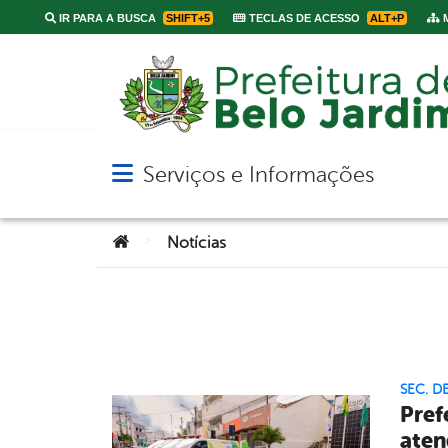
IR PARA A BUSCA
SHIFT+5
TECLAS DE ACESSO
ALT+P
M
Serviços e Informações
Abrir menu principal de navegação
Você está aqui:
>
Notícias
SEC. D
Pref
aten