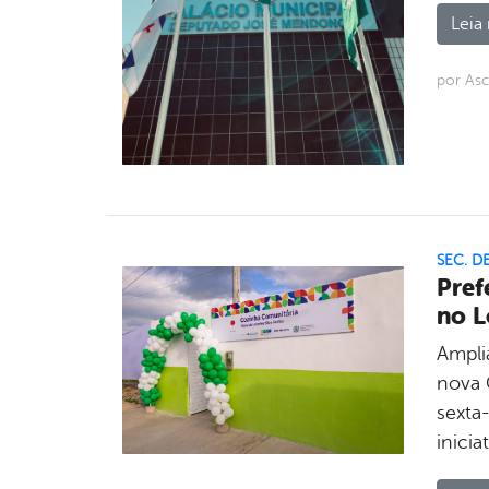
Leia 
por As
SEC. D
Pref
no L
Ampli
nova 
sexta-
inicia