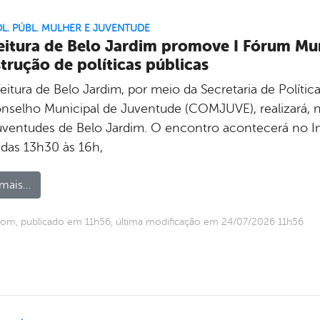
OL. PÚBL. MULHER E JUVENTUDE
eitura de Belo Jardim promove I Fórum Mu
trução de políticas públicas
eitura de Belo Jardim, por meio da Secretaria de Políti
nselho Municipal de Juventude (COMJUVE), realizará, no
uventudes de Belo Jardim. O encontro acontecerá no I
 das 13h30 às 16h,
mais...
om, publicado em 11h56, última modificação em 24/07/2026 11h56