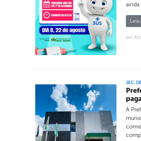
ainda
Leia 
por As
SEC. D
Pref
paga
A Pref
munic
comis
compr