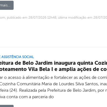
mais...
com, publicado em 28/07/2026 12h48, última modificação em 28/07/2
E ASSISTÊNCIA SOCIAL
eitura de Belo Jardim inaugura quinta Coz
oteamento Vila Bela I e amplia ações de 
ar o acesso à alimentação e fortalecer as ações de comb
Cozinha Comunitária Maria de Lourdes Silva Santos, ina
feira (24). Realizada pela Prefeitura de Belo Jardim, por 
tiva conta com a parceria do