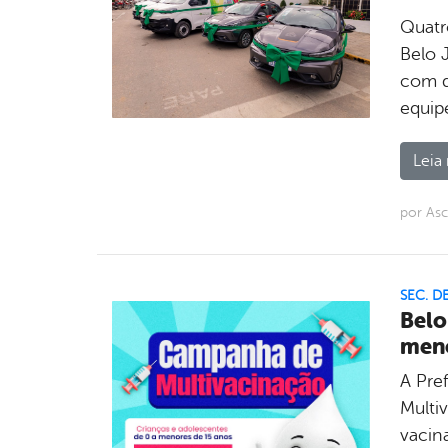
Quatr
Belo 
com d
equip
Leia 
por As
SEC. D
Belo
meno
A Pre
Multi
vacin