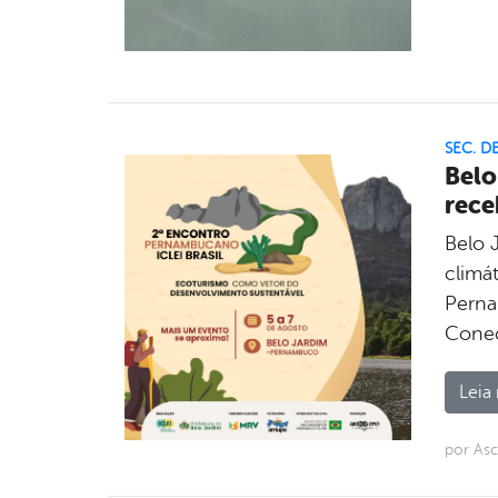
SEC. D
Belo
rece
Belo 
climá
Perna
Conec
Leia 
por Asc