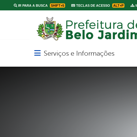
IR PARA A BUSCA
SHIFT+5
TECLAS DE ACESSO
ALT+P
M
Serviços e Informações
Abrir menu principal de navegação