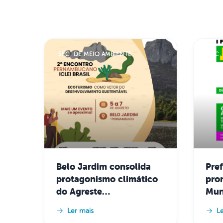
SEC. DE MEIO AMBIENTE
Belo Jardim consolida
Pref
protagonismo climático
pro
do Agreste
Mun
Pernambucano e recebe
Juv
Ler mais
L
encontro estadual sobre
cons