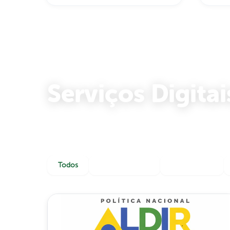
ecoturismo e
púb
sustentabilidade
Serviços Digitai
Acesse nossos serviços online com pratici
Todos
Serviços Online
Documentos