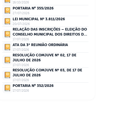
16/10/2026
PORTARIA N° 355/2026
27/07/2026
LEI MUNICIPAL Nº 3.811/2026
20/07/2026
RELAÇÃO DAS INSCRIÇÕES – ELEIÇÃO DO
CONSELHO MUNICIPAL DOS DIREITOS DA
MULHER
17/07/2026
ATA DA 3ª REUNIÃO ORDINÁRIA
17/07/2026
RESOLUÇÃO COMJUVE Nº 02, 17 DE
JULHO DE 2026
17/07/2026
RESOLUÇÃO COMJUVE Nº 03, DE 17 DE
JULHO DE 2026
17/07/2026
PORTARIA N° 352/2026
17/07/2026