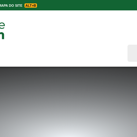
APA DO SITE
ALT+B
Bus