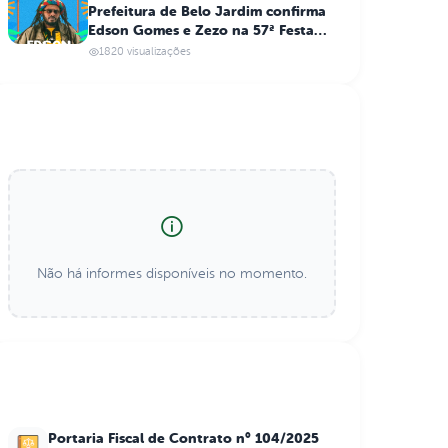
Prefeitura de Belo Jardim confirma
Edson Gomes e Zezo na 57ª Festa
das Marocas
1820 visualizações
Informes Importantes
Não há informes disponíveis no momento.
Últimos Atos Normativos
Portaria Fiscal de Contrato n° 104/2025