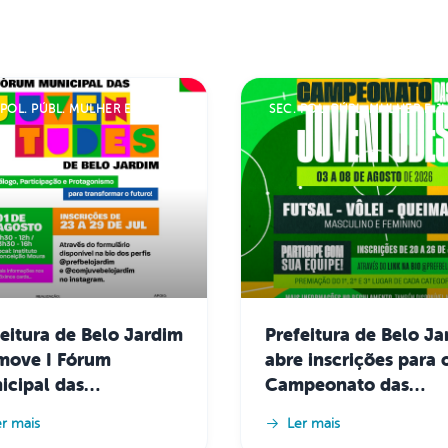
SEC. POL. PÚBL. MULHER E JUVENTUDE
eitura de Belo Jardim
Prefeitura de Belo J
move I Fórum
abre inscrições para 
icipal das
Campeonato das
entudes para
Juventudes com futsa
er mais
Ler mais
trução de políticas
voleibol, queimada e