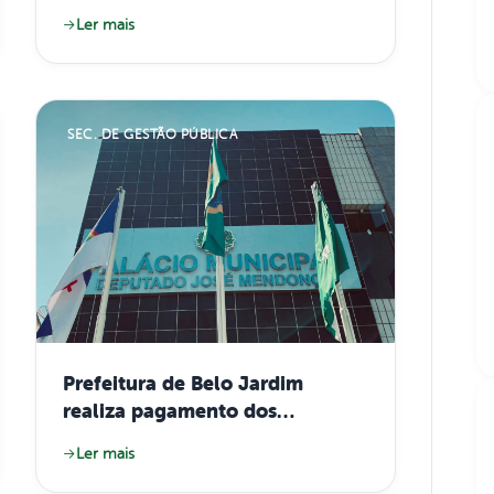
crianças e adolescentes
Ler mais
menores de 15 anos em todas as
UBSs
SEC. DE GESTÃO PÚBLICA
Prefeitura de Belo Jardim
realiza pagamento dos
servidores efetivos e injeta
Ler mais
quase R$ 6 milhões na
economia local