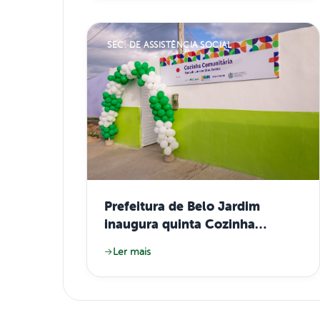
SEC. DE ASSISTÊNCIA SOCIAL
Prefeitura de Belo Jardim
inaugura quinta Cozinha
Comunitária do município no
Ler mais
Loteamento Vila Bela I e amplia
ações de combate à fome