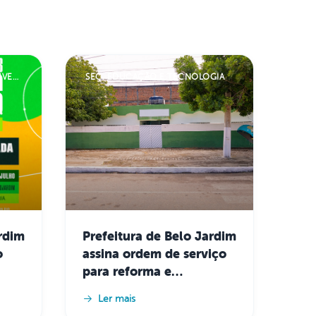
SEC. POL. PÚBL. MULHER E JUVENTUDE
SEC. EDUCAÇÃO E TECNOLOGIA
ardim
Prefeitura de Belo Jardim
o
assina ordem de serviço
para reforma e
l,
ampliação do CMEI
Ler mais
Débora Barbosa Valença,