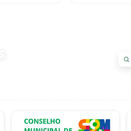
licas
premiações
s
dade e segurança
Licenças
Tributos
Saúde
Educação
Novos