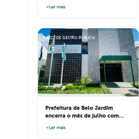
ambulâncias para reforçar
Ler mais
atendimento e ampliar serviços
de saúde
SEC. DE GESTÃO PÚBLICA
Prefeitura de Belo Jardim
encerra o mês de julho com
todas as folhas salariais pagas
Ler mais
em dia