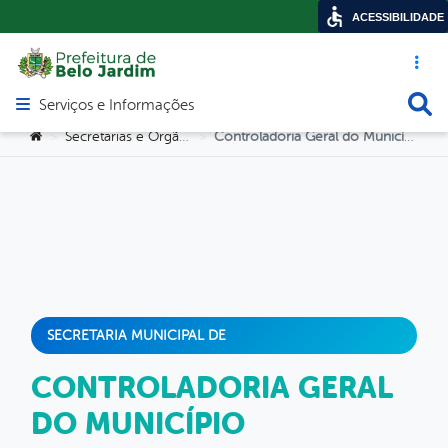
ACESSIBILIDADE
Acesso ráp
Busca
Serviços e Informações
Abrir menu principal de navegação
Você está aqui:
Secretarias e Orgãos
Controladoria Geral do Município
>
>
SECRETARIA MUNICIPAL DE
CONTROLADORIA GERAL
DO MUNICÍPIO