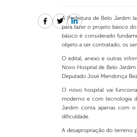
A Prefeitura de Belo Jardim l
Facebook
Twitter
Linkedin
para fazer o projeto básico do
básico é considerado fundamen
objeto a ser contratado, os s
O edital, anexo e outras inf
Novo Hospital de Belo Jardim
Deputado José Mendonça Bezer
O novo hospital vai funciona
moderno e com tecnologia de
Jardim conta apenas com o H
dificuldade.
A desapropriação do terreno p