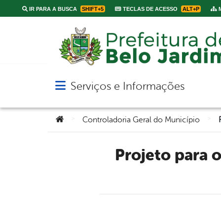
IR PARA A BUSCA
SHIFT+5
TECLAS DE ACESSO
ALT+P
M
Serviços e Informações
Abrir menu principal de navegação
Você está aqui:
>
>
Controladoria Geral do Município
Projeto para o novo hospital de Belo Jardim tem edital de