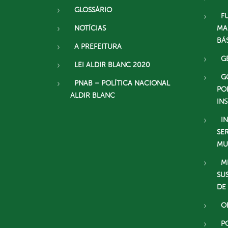
GLOSSÁRIO
F
NOTÍCIAS
MA
BÁ
A PREFEITURA
G
LEI ALDIR BLANC 2020
G
PNAB – POLÍTICA NACIONAL
PO
ALDIR BLANC
IN
I
SE
MU
M
SU
DE
O
P