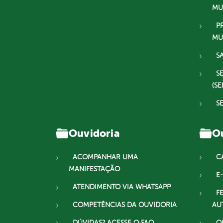
MU
P
MU
S
S
(SE
S
Ouvidoria
Ou
ACOMPANHAR UMA
C
MANIFESTAÇÃO
E-
ATENDIMENTO VIA WHATSAPP
F
COMPETÊNCIAS DA OUVIDORIA
AU
DÚVIDAS? ACESSE O FAQ
O