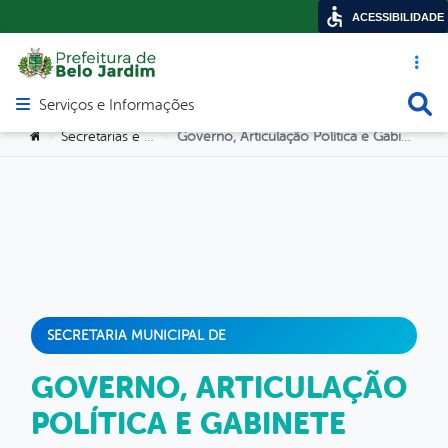
ACESSIBILIDADE
Acesso ráp
Busca
Serviços e Informações
Abrir menu principal de navegação
Você está aqui:
Secretarias e Orgãos
Governo, Articulação Política e Gabinete Institucional
>
>
SECRETARIA MUNICIPAL DE
GOVERNO, ARTICULAÇÃO
POLÍTICA E GABINETE