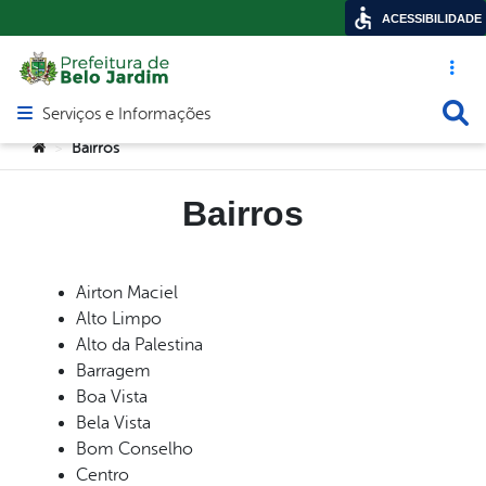
ACESSIBILIDADE
Acesso ráp
Busca
Serviços e Informações
Abrir menu principal de navegação
Você está aqui:
Bairros
>
Bairros
Airton Maciel
Alto Limpo
Alto da Palestina
Barragem
Boa Vista
Bela Vista
Bom Conselho
Centro