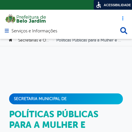
ACESSIBILIDADE
Acesso ráp
Busca
Serviços e Informações
Abrir menu principal de navegação
Você está aqui:
Secretarias e Orgãos
Políticas Públicas para a Mulher e Juventude
>
>
SECRETARIA MUNICIPAL DE
POLÍTICAS PÚBLICAS
PARA A MULHER E