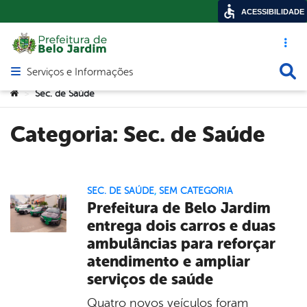
ACESSIBILIDADE
Acesso ráp
Busca
Serviços e Informações
Abrir menu principal de navegação
Você está aqui:
Sec. de Saúde
>
Categoria:
Sec. de Saúde
SEC. DE SAÚDE
,
SEM CATEGORIA
Prefeitura de Belo Jardim
entrega dois carros e duas
ambulâncias para reforçar
atendimento e ampliar
serviços de saúde
Quatro novos veículos foram