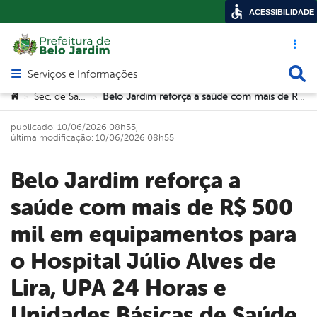
ACESSIBILIDADE
Acesso ráp
Busca
Serviços e Informações
Abrir menu principal de navegação
Você está aqui:
Sec. de Saúde
Belo Jardim reforça a saúde com mais de R$ 500 mil em equipamentos para o Hospital Júlio Alves de Lira, UPA 24 Horas e Unidades Básicas de Saúde
>
>
publicado: 10/06/2026 08h55,
última modificação: 10/06/2026 08h55
Belo Jardim reforça a
saúde com mais de R$ 500
mil em equipamentos para
o Hospital Júlio Alves de
Lira, UPA 24 Horas e
Unidades Básicas de Saúde