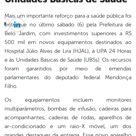
Mais um importante reforço para a saúde pública foi
entregue no último sábado (6) pela Prefeitura de
cebook
Twitter
Linkedin
Belo Jardim, com investimentos superiores a R$
500 mil em novos equipamentos destinados ao
Hospital Júlio Alves de Lira (HJAL), à UPA 24 Horas
e às Unidades Básicas de Saúde (UBSs). Os recursos
foram garantidos por meio de emendas
parlamentares do deputado federal Mendonça
Filho.
Os equipamentos incluem monitores
multiparâmetros, bombas de infusão, cadeiras para
acompanhantes, cadeiras de rodas, aparelhos de
ar-condicionado e um raio-X móvel, um dos
grandes destaques da entrega. Esse novo aparelho