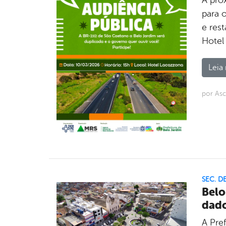
A pró
para 
e res
Hotel
Leia 
por As
SEC. D
Belo
dado
A Pre