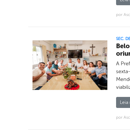
por As
SEC. D
Belo
oriu
A Pre
sexta-
Mendo
viabi
Leia 
por As