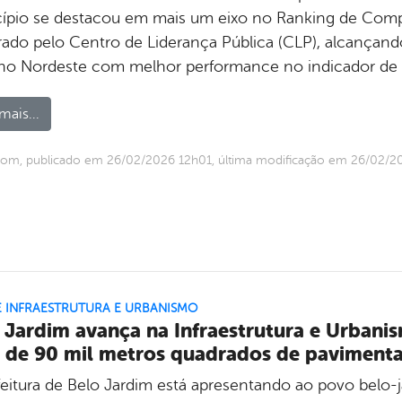
ípio se destacou em mais um eixo no Ranking de Compe
rado pelo Centro de Liderança Pública (CLP), alcançan
 no Nordeste com melhor performance no indicador de
mais...
com, publicado em 26/02/2026 12h01, última modificação em 26/02/2
E INFRAESTRUTURA E URBANISMO
 Jardim avança na Infraestrutura e Urbani
 de 90 mil metros quadrados de paviment
feitura de Belo Jardim está apresentando ao povo belo-