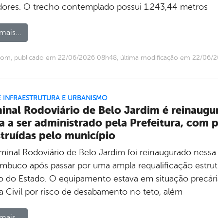
ores. O trecho contemplado possui 1.243,44 metros
mais...
com, publicado em 22/06/2026 08h48, última modificação em 22/06/
E INFRAESTRUTURA E URBANISMO
inal Rodoviário de Belo Jardim é reinaugu
a a ser administrado pela Prefeitura, com p
truídas pelo município
minal Rodoviário de Belo Jardim foi reinaugurado nessa 
mbuco após passar por uma ampla requalificação estrut
o do Estado. O equipamento estava em situação precária
a Civil por risco de desabamento no teto, além
mais...