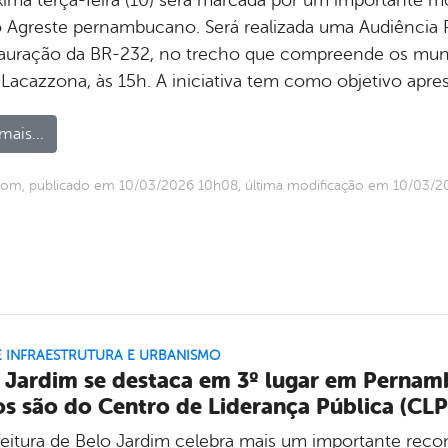
xima terça-feira (10) será marcada por um importante 
o Agreste pernambucano. Será realizada uma Audiência P
tauração da BR-232, no trecho que compreende os muni
 Lacazzona, às 15h. A iniciativa tem como objetivo apre
mais...
com, publicado em 10/03/2026 10h08, última modificação em 10/03/
E INFRAESTRUTURA E URBANISMO
 Jardim se destaca em 3º lugar em Perna
s são do Centro de Liderança Pública (CLP
feitura de Belo Jardim celebra mais um importante reco