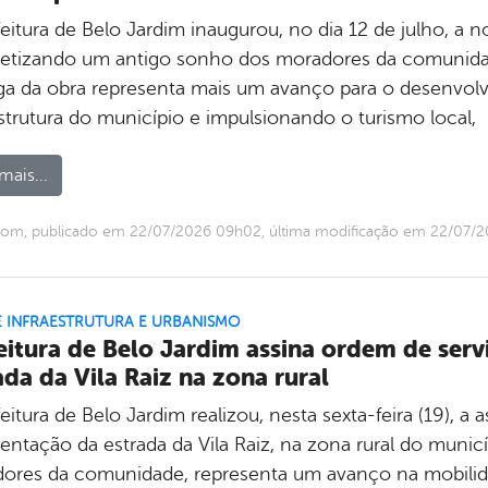
eitura de Belo Jardim inaugurou, no dia 12 de julho, a 
etizando um antigo sonho dos moradores da comunida
ga da obra representa mais um avanço para o desenvolvi
strutura do município e impulsionando o turismo local,
mais...
com, publicado em 22/07/2026 09h02, última modificação em 22/07/
E INFRAESTRUTURA E URBANISMO
eitura de Belo Jardim assina ordem de ser
ada da Vila Raiz na zona rural
eitura de Belo Jardim realizou, nesta sexta-feira (19), a
entação da estrada da Vila Raiz, na zona rural do munic
ores da comunidade, representa um avanço na mobilida