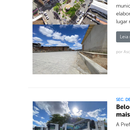
munic
elabo
lugar
Leia 
por As
SEC. D
Belo
mais
A Pre