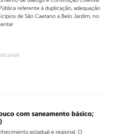
momento de diálogo e construção coletiva
ública referente à duplicação, adequação
cípios de São Caetano a Belo Jardim, no
sentar
2026 10h08
mbuco com saneamento básico;
)
nhecimento estadual e regional. O