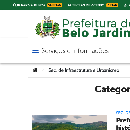
IR PARA A BUSCA
SHIFT+5
TECLAS DE ACESSO
ALT+P
M
Serviços e Informações
Abrir menu principal de navegação
Você está aqui:
>
Sec. de Infraestrutura e Urbanismo
Catego
SEC. D
Pref
hist