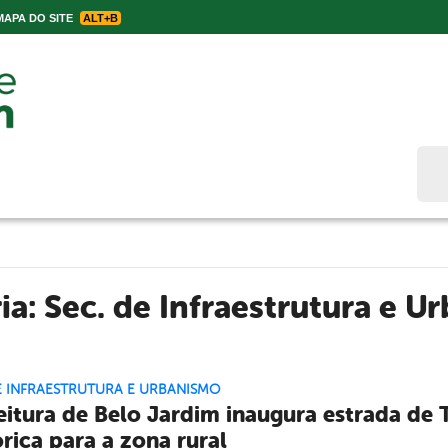
APA DO SITE
ALT+B
Bus
ria:
Sec. de Infraestrutura e U
E INFRAESTRUTURA E URBANISMO
eitura de Belo Jardim inaugura estrada de
órica para a zona rural