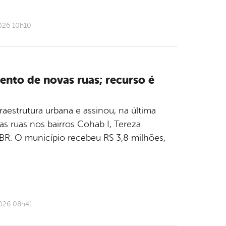
026 10h10
ento de novas ruas; recurso é
aestrutura urbana e assinou, na última
as ruas nos bairros Cohab I, Tereza
BR. O município recebeu R$ 3,8 milhões,
2026 08h41