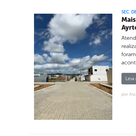
SEC. D
Mais
Ayrt
Atend
reali
foram
aconte
Leia 
por As