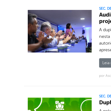
SEC. D
Audi
proj
A dup
nesta
autor
apres
Leia 
por Asc
SEC. D
Dupl