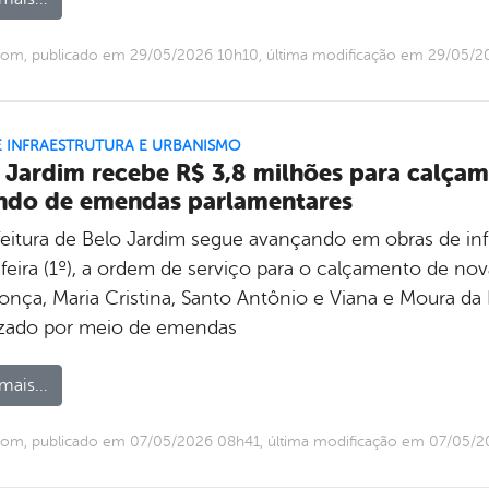
com, publicado em 29/05/2026 10h10, última modificação em 29/05/2
E INFRAESTRUTURA E URBANISMO
 Jardim recebe R$ 3,8 milhões para calçam
ndo de emendas parlamentares
feitura de Belo Jardim segue avançando em obras de infr
feira (1º), a ordem de serviço para o calçamento de nov
nça, Maria Cristina, Santo Antônio e Viana e Moura da 
lizado por meio de emendas
mais...
com, publicado em 07/05/2026 08h41, última modificação em 07/05/