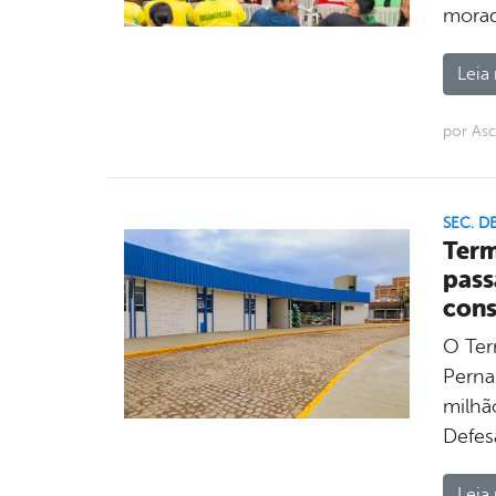
morad
Leia 
por As
SEC. D
Term
pass
cons
O Ter
Perna
milhã
Defes
Leia 