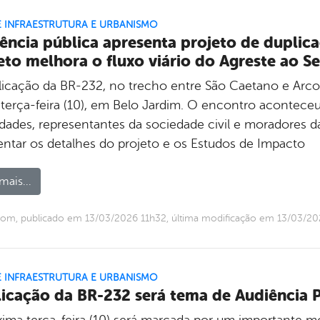
E INFRAESTRUTURA E URBANISMO
ência pública apresenta projeto de duplic
eto melhora o fluxo viário do Agreste ao S
licação da BR-232, no trecho entre São Caetano e Arcov
 terça-feira (10), em Belo Jardim. O encontro acontece
idades, representantes da sociedade civil e moradores da
entar os detalhes do projeto e os Estudos de Impacto
mais...
om, publicado em 13/03/2026 11h32, última modificação em 13/03/20
E INFRAESTRUTURA E URBANISMO
icação da BR-232 será tema de Audiência P