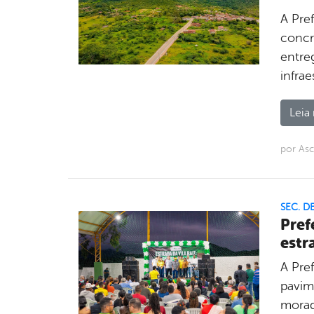
A Pref
concr
entre
infrae
Leia 
por As
SEC. D
Pref
estr
A Pref
pavim
morad