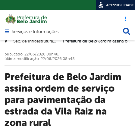
ACESSIBILIDADE
Acesso ráp
Busca
Serviços e Informações
Abrir menu principal de navegação
Você está aqui:
Sec. de Infraestrutura e Urbanismo
Prefeitura de Belo Jardim assina ordem de serviço para pavimentação da estrada da Vila Raiz na zona rural
>
>
publicado: 22/06/2026 08h48,
última modificação: 22/06/2026 08h48
Prefeitura de Belo Jardim
assina ordem de serviço
para pavimentação da
estrada da Vila Raiz na
zona rural