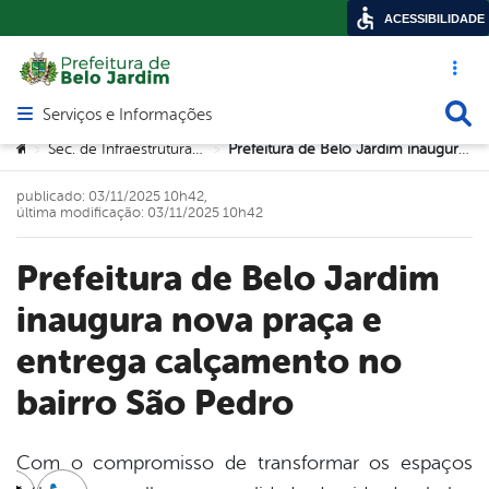
ACESSIBILIDADE
Acesso ráp
Busca
Serviços e Informações
Abrir menu principal de navegação
Você está aqui:
Sec. de Infraestrutura e Urbanismo
Prefeitura de Belo Jardim inaugura nova praça e entrega calçamento no bairro São Pedro
>
>
publicado: 03/11/2025 10h42,
última modificação: 03/11/2025 10h42
Prefeitura de Belo Jardim
inaugura nova praça e
entrega calçamento no
bairro São Pedro
Com o compromisso de transformar os espaços