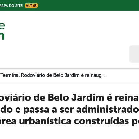
APA DO SITE
ALT+B
Bus
Terminal Rodoviário de Belo Jardim é reinaugurado após reforma do Estado e passa a ser administrado pela Prefeitura, com praça e área urbanística construídas pelo município
do e passa a ser administrado 
rea urbanística construídas 