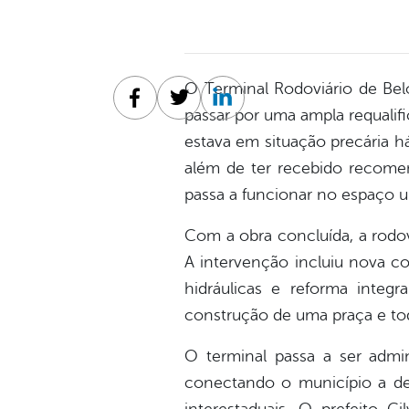
O Terminal Rodoviário de Bel
Facebook
Twitter
Linkedin
passar por uma ampla requalif
estava em situação precária h
além de ter recebido recome
passa a funcionar no espaço u
Com a obra concluída, a rodov
A intervenção incluiu nova cob
hidráulicas e reforma integr
construção de uma praça e tod
O terminal passa a ser admi
conectando o município a des