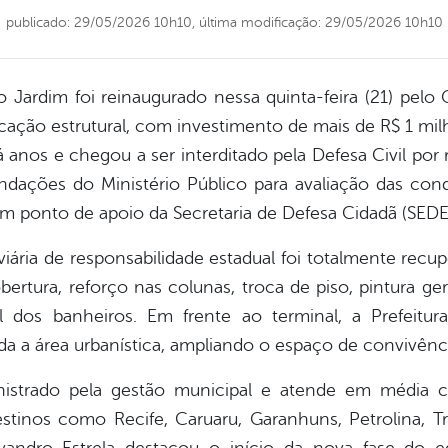
publicado: 29/05/2026 10h10,
última modificação: 29/05/2026 10h10
o Jardim foi reinaugurado nessa quinta-feira (21) pe
icação estrutural, com investimento de mais de R$ 1 m
á anos e chegou a ser interditado pela Defesa Civil por
ndações do Ministério Público para avaliação das co
m ponto de apoio da Secretaria de Defesa Cidadã (SEDE
iária de responsabilidade estadual foi totalmente recu
ertura, reforço nas colunas, troca de piso, pintura ge
al dos banheiros. Em frente ao terminal, a Prefeit
a a área urbanística, ampliando o espaço de convivênc
nistrado pela gestão municipal e atende em média c
tinos como Recife, Caruaru, Garanhuns, Petrolina, Tr