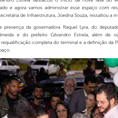
Gilvandro Estrela destacou o início da nova fase d
ficado e agora vamos administrar esse espaço com re
ecretária de Infraestrutura, Joedna Souza, ressaltou a i
 presença da governadora Raquel Lyra, do deputado
meida e do prefeito Gilvandro Estrela, além de ou
 requalificação completa do terminal e a definição da 
paço.