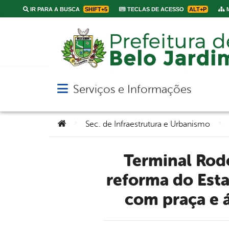
IR PARA A BUSCA
SHIFT+5
TECLAS DE ACESSO
ALT+P
M
Serviços e Informações
Abrir menu principal de navegação
Você está aqui:
>
>
Sec. de Infraestrutura e Urbanismo
Terminal Rodoviário de Belo Jardim é reinaugurado após
reforma do Esta
com praça e á