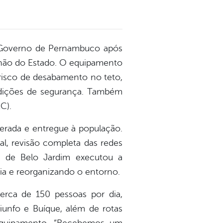
lo Governo de Pernambuco após
ilhão do Estado. O equipamento
 risco de desabamento no teto,
ndições de segurança. Também
C).
perada e entregue à população.
ral, revisão completa das redes
ura de Belo Jardim executou a
ia e reorganizando o entorno.
erca de 150 pessoas por dia,
iunfo e Buíque, além de rotas