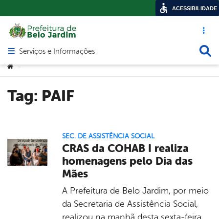
ACESSIBILIDADE
Acesso ráp
Busca
Serviços e Informações
Abrir menu principal de navegação
Você está aqui:
>
Tag:
PAIF
SEC. DE ASSISTÊNCIA SOCIAL
CRAS da COHAB I realiza
homenagens pelo Dia das
Mães
A Prefeitura de Belo Jardim, por meio
da Secretaria de Assistência Social,
realizou na manhã desta sexta-feira