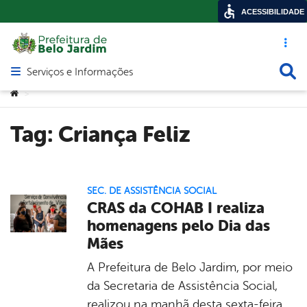
ACESSIBILIDADE
Acesso ráp
Busca
Serviços e Informações
Abrir menu principal de navegação
Você está aqui:
>
Tag:
Criança Feliz
SEC. DE ASSISTÊNCIA SOCIAL
CRAS da COHAB I realiza
homenagens pelo Dia das
Mães
A Prefeitura de Belo Jardim, por meio
da Secretaria de Assistência Social,
realizou na manhã desta sexta-feira