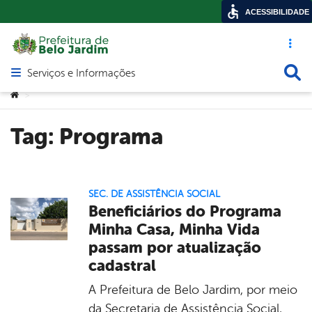
ACESSIBILIDADE
Acesso ráp
Busca
Serviços e Informações
Abrir menu principal de navegação
Você está aqui:
>
Tag:
Programa
SEC. DE ASSISTÊNCIA SOCIAL
Beneficiários do Programa
Minha Casa, Minha Vida
passam por atualização
cadastral
A Prefeitura de Belo Jardim, por meio
da Secretaria de Assistência Social,