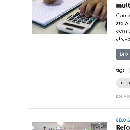
mult
Com u
até o
com v
atrav
Leia 
tags:
TRIB
por Asc
BELO J
Refo