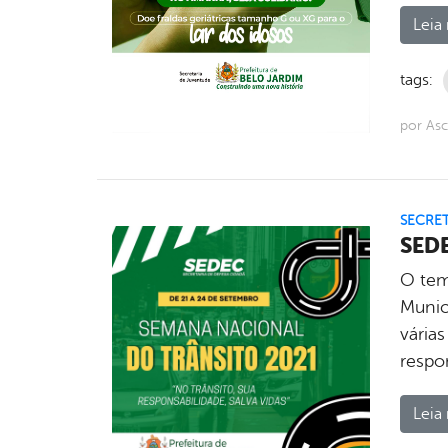
Leia 
tags:
por Asc
SECRET
SEDE
O tema
Munici
vária
respon
Leia 