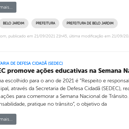
mais...
BELO JARDIM
PREFEITURA
PREFEITURA DE BELO JARDIM
om, publicado em 21/09/2021 21h45, última modificação em 21/09/20
ARIA DE DEFESA CIDADÃ (SEDEC)
C promove ações educativas na Semana Na
 escolhido para o ano de 2021 é “Respeito e responsabil
pal, através da Secretaria de Defesa Cidadã (SEDEC), re
s ações para comemorar a Semana Nacional de Trânsito
sabilidade, pratique no trânsito”, o objetivo da
mais...