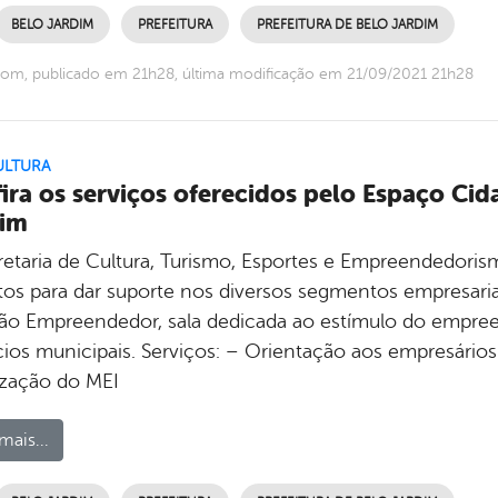
BELO JARDIM
PREFEITURA
PREFEITURA DE BELO JARDIM
om, publicado em 21h28, última modificação em 21/09/2021 21h28
ULTURA
ira os serviços oferecidos pelo Espaço C
dim
retaria de Cultura, Turismo, Esportes e Empreendedorism
itos para dar suporte nos diversos segmentos empresaria
ão Empreendedor, sala dedicada ao estímulo do empre
ios municipais. Serviços: – Orientação aos empresários.
ização do MEI
mais...