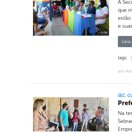
A Sec
que in
estão
e suas
Leia 
tags:
por Asc
SEC. C
Pref
Na ter
Sebra
Empre