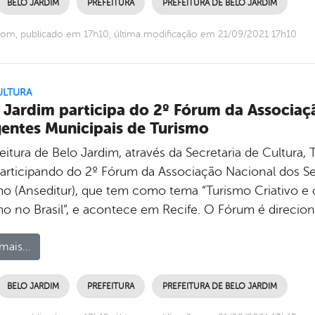
BELO JARDIM
PREFEITURA
PREFEITURA DE BELO JARDIM
om, publicado em 17h10, última modificação em 21/09/2021 17h10
ULTURA
 Jardim participa do 2º Fórum da Associaç
gentes Municipais de Turismo
feitura de Belo Jardim, através da Secretaria de Cultur
participando do 2º Fórum da Associação Nacional dos Sec
mo (Anseditur), que tem como tema “Turismo Criativo e o
mo no Brasil”, e acontece em Recife. O Fórum é direcio
mais...
BELO JARDIM
PREFEITURA
PREFEITURA DE BELO JARDIM