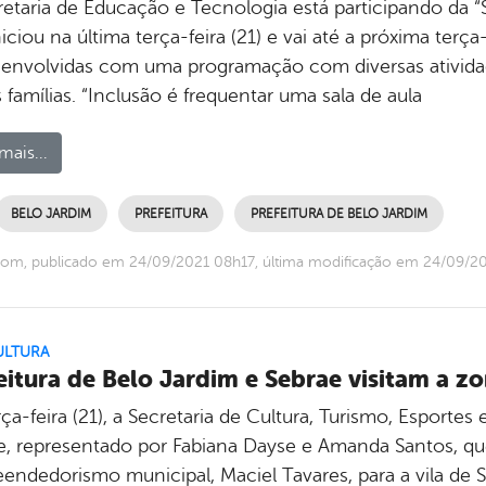
retaria de Educação e Tecnologia está participando da 
iciou na última terça-feira (21) e vai até a próxima terça
 envolvidas com uma programação com diversas atividad
 famílias. “Inclusão é frequentar uma sala de aula
mais...
BELO JARDIM
PREFEITURA
PREFEITURA DE BELO JARDIM
om, publicado em 24/09/2021 08h17, última modificação em 24/09/2
ULTURA
eitura de Belo Jardim e Sebrae visitam a zo
ça-feira (21), a Secretaria de Cultura, Turismo, Esporte
e, representado por Fabiana Dayse e Amanda Santos, qu
endedorismo municipal, Maciel Tavares, para a vila de Sa