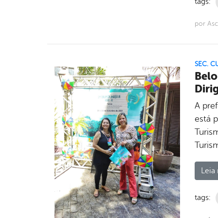
tags:
por Asc
SEC. C
Belo
Diri
A pre
está 
Turis
Turis
Leia 
tags: