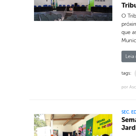
Trib
O Tri
próxi
que a
Munici
Leia 
tags:
por Asc
SEC. 
Sema
Jar