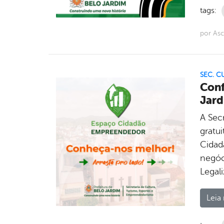
tags:
por Asc
SEC. C
Conf
Jar
A Sec
gratu
Cidad
negóc
Legal
Leia 