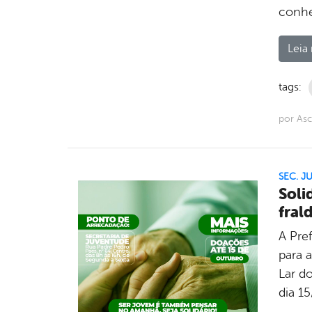
conhec
Leia 
tags:
por Asc
SEC. J
Soli
fral
A Pre
para a
Lar d
dia 1