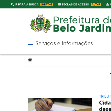
IR PARA A BUSCA
SHIFT+5
TECLAS DE ACESSO
ALT+P
M
Serviços e Informações
Abrir menu principal de navegação
Você está aqui:
>
TRIBU
Cida
deze