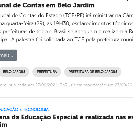
unal de Contas em Belo Jardim
bunal de Contas do Estado (TCE/PE) irá ministrar na Câ
ma quarta-feira (29), às 19H30, esclarecimentos técnico
s prefeituras de todo o Brasil se adequem e realizem a R
pal. A palestra foi solicitada ao TCE pela prefeitura muni
mais...
BELO JARDIM
PREFEITURA
PREFEITURA DE BELO JARDIM
om, publicado em 27/09/2021 13h31, última modificação em 27/09/20
EDUCAÇÃO E TECNOLOGIA
na da Educação Especial é realizada nas e
dim