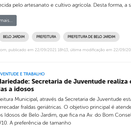
ida pelo artesanato e cultivo agrícola. Desta forma, a s
mais...
BELO JARDIM
PREFEITURA
PREFEITURA DE BELO JARDIM
om, publicado em 22/09/2021 18h13, última modificação em 22/09/20
UVENTUDE E TRABALHO
dariedade: Secretaria de Juventude realiz
das a idosos
feitura Municipal, através da Secretaria de Juventude 
rrecadar fraldas geriátricas. O objetivo principal é ate
os Idosos de Belo Jardim, que fica na Av. do Bom Consel
5/10. A preferência de tamanho