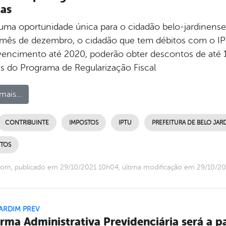
as
ma oportunidade única para o cidadão belo-jardinense, 
 mês de dezembro, o cidadão que tem débitos com o IP
encimento até 2020, poderão obter descontos de até 1
és do Programa de Regularização Fiscal
mais...
CONTRIBUINTE
IMPOSTOS
IPTU
PREFEITURA DE BELO JAR
UTOS
om, publicado em 29/10/2021 10h04, última modificação em 29/10/2
ARDIM PREV
rma Administrativa Previdenciária será a pa