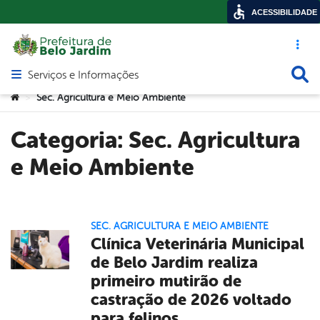
ACESSIBILIDADE
Acesso ráp
Busca
Serviços e Informações
Abrir menu principal de navegação
Você está aqui:
Sec. Agricultura e Meio Ambiente
>
Categoria:
Sec. Agricultura
e Meio Ambiente
SEC. AGRICULTURA E MEIO AMBIENTE
Clínica Veterinária Municipal
de Belo Jardim realiza
primeiro mutirão de
castração de 2026 voltado
para felinos