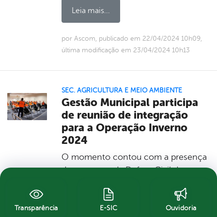
Leia mais...
por Ascom, publicado em 22/04/2024 10h09,
última modificação em 23/04/2024 10h13
SEC. AGRICULTURA E MEIO AMBIENTE
Gestão Municipal participa
de reunião de integração
para a Operação Inverno
2024
O momento contou com a presença
dos gestores da Defesa Civil de
municípios do agreste pernambucano
Reafirmando o cuidado com o
município de Belo Jardim, a Gestão
Transparência
E-SIC
Ouvidoria