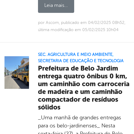
Leia mais...
por Ascom, publicado em 04/02/2025 08h52,
última modificação em 05/02/2025 10h04
SEC. AGRICULTURA E MEIO AMBIENTE
,
SECRETARIA DE EDUCAÇÃO E TECNOLOGIA
Prefeitura de Belo Jardim
entrega quatro ônibus 0 km,
um caminhão com carroceria
de madeira e um caminhão
compactador de resíduos
sólidos
_Uma manhã de grandes entregas
para os belo-jardinenses_ Nesta
sexta-feira (27), a Prefeitura de Belo