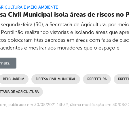
GRICULTURA E MEIO AMBIENTE
sa Civil Municipal isola áreas de riscos no 
segunda-feira (30), a Secretaria de Agricultura, por mei
o Pontilhão realizando vistorias e isolando áreas que ap
cos colocaram fitas zebradas em áreas com falta de plac
r acidentes e mostrar aos moradores que o espaço é
mais...
BELO JARDIM
DEFESA CIVIL MUNICIPAL
PREFEITURA
PREFE
TARIA DE AGRICULTURA
com, publicado em 30/08/2021 13h32, última modificação em 30/08/2