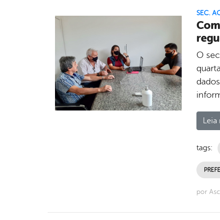
SEC. A
Come
reg
O sec
quarta
dados 
infor
Leia 
tags:
PREFE
por Asc