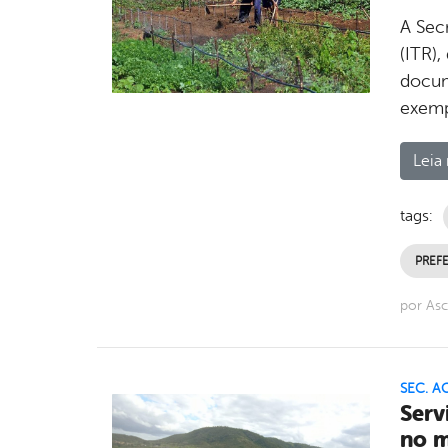
A Secr
(ITR),
docum
exemp
Leia 
tags:
PREFE
por Asc
SEC. A
Serv
no m