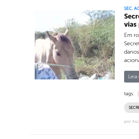
SEC. A
Secr
vias
Em ron
Secre
danos
acion
Leia 
tags:
SECRE
por Asc