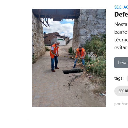
SEC. A
Defe
Nesta 
bairr
técni
evita
Leia 
tags:
SECRE
por As