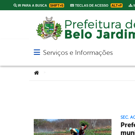
IR PARA A BUSCA
SHIFT+5
TECLAS DE ACESSO
ALT+P
M
Serviços e Informações
Abrir menu principal de navegação
Você está aqui:
>
SEC. A
Pref
muni