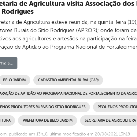
etaria de Agricultura visita Associação do
o Rodrigues
retaria de Agricultura esteve reunida, na quinta-feira (
tores Rurais do Sítio Rodrigues (APROR); onde foram d
ivos aos agricultores e artesãos na participação na feira
ração de Aptidão ao Programa Nacional de Fortaleciment
mais...
BELO JARDIM
CADASTRO AMBIENTAL RURAL (CAR)
ARAÇÃO DE APTIDÃO AO PROGRAMA NACIONAL DE FORTALECIMENTO DA AGRICUL
ENOS PRODUTORES RURAIS DO SÍTIO RODRIGUES
PEQUENOS PRODUTORES
ITURA
PREFEITURA DE BELO JARDIM
SECRETARIA DE AGRICULTURA
om, publicado em 13h18, última modificação em 20/08/2021 13h18