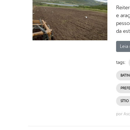
Reite
e araç
pesso
da es
Leia 
tags:
BATI
PREFE
SÍTIO
por Asc