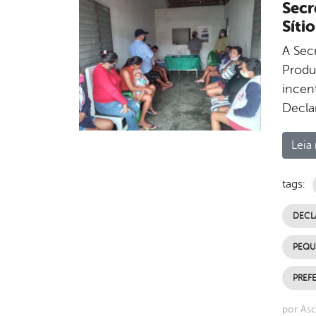
Secr
Síti
A Sec
Produ
incent
Decla
Leia 
tags:
DECL
PEQU
PREFE
por Asc