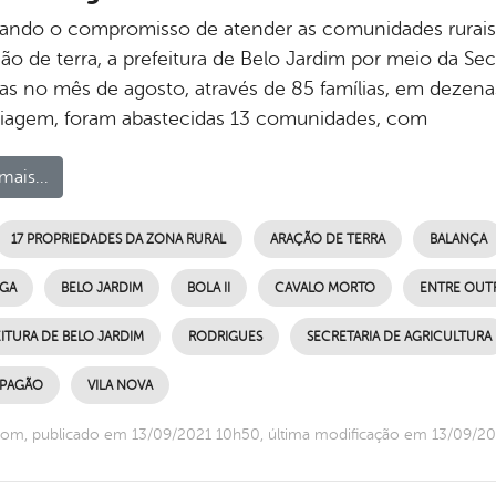
rando o compromisso de atender as comunidades rurais
ão de terra, a prefeitura de Belo Jardim por meio da Se
as no mês de agosto, através de 85 famílias, em dezenas
tiagem, foram abastecidas 13 comunidades, com
mais...
17 PROPRIEDADES DA ZONA RURAL
ARAÇÃO DE TERRA
BALANÇA
NGA
BELO JARDIM
BOLA II
CAVALO MORTO
ENTRE OUT
ITURA DE BELO JARDIM
RODRIGUES
SECRETARIA DE AGRICULTURA
 PAGÃO
VILA NOVA
om, publicado em 13/09/2021 10h50, última modificação em 13/09/2