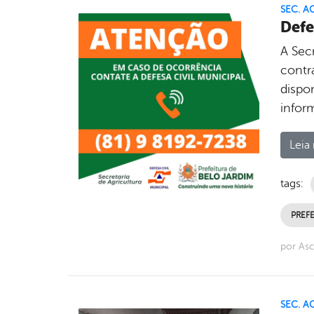
SEC. A
Defe
A Secr
contr
dispo
infor
Leia 
tags:
PREFE
por As
SEC. A