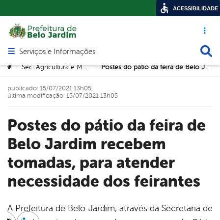
ACESSIBILIDADE
Acesso ráp
Busca
Serviços e Informações
Abrir menu principal de navegação
Você está aqui:
Sec. Agricultura e Meio Ambiente
Postes do pátio da feira de Belo Jardim recebem tomadas, para atender necessidade dos feirantes
>
>
publicado: 15/07/2021 13h05,
última modificação: 15/07/2021 13h05
Postes do pátio da feira de
Belo Jardim recebem
tomadas, para atender
necessidade dos feirantes
A Prefeitura de Belo Jardim, através da Secretaria de