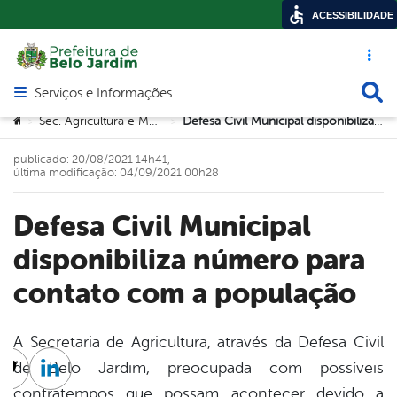
ACESSIBILIDADE
Acesso ráp
Busca
Serviços e Informações
Abrir menu principal de navegação
Você está aqui:
Sec. Agricultura e Meio Ambiente
Defesa Civil Municipal disponibiliza número para contato com a população
>
>
publicado: 20/08/2021 14h41,
última modificação: 04/09/2021 00h28
Defesa Civil Municipal
disponibiliza número para
contato com a população
A Secretaria de Agricultura, através da Defesa Civil
de Belo Jardim, preocupada com possíveis
cebook
Twitter
Linkedin
contratempos que possam acontecer devido a