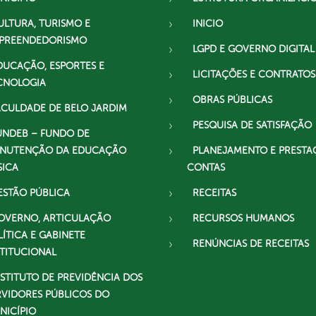
ULTURA, TURISMO E
INICIO
PREENDEDORISMO
LGPD E GOVERNO DIGITAL
DUCAÇÃO, ESPORTES E
LICITAÇÕES E CONTRATOS
CNOLOGIA
OBRAS PÚBLICAS
ACULDADE DE BELO JARDIM
PESQUISA DE SATISFAÇÃO
UNDEB – FUNDO DE
NUTENÇÃO DA EDUCAÇÃO
PLANEJAMENTO E PRESTA
SICA
CONTAS
ESTÃO PÚBLICA
RECEITAS
OVERNO, ARTICULAÇÃO
RECURSOS HUMANOS
LÍTICA E GABINETE
RENÚNCIAS DE RECEITAS
STITUCIONAL
NSTITUTO DE PREVIDÊNCIA DOS
RVIDORES PÚBLICOS DO
NICÍPIO