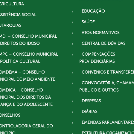
GRICULTURA
EDUCAÇÃO
SSISTÊNCIA SOCIAL
SAÚDE
UTARQUIAS
ATOS NORMATIVOS
MDI – CONSELHO MUNICIPAL
 DIREITOS DO IDOSO
CENTRAL DE DÚVIDAS
MPC – CONSELHO MUNICIPAL
COMPENSAÇÕES
 POLÍTICA CULTURAL
PREVIDENCIÁRIAS
OMDEMA – CONSELHO
CONVÊNIOS E TRANSFERÊ
NICIPAL DE MEIO AMBIENTE
CONVOCATÓRIA, CHAMA
OMDICA – CONSELHO
PÚBLICO E OUTROS
NICIPAL DOS DIREITOS DA
DESPESAS
IANÇA E DO ADOLESCENTE
DIÁRIAS
ONSELHOS
EMENDAS PARLAMENTARE
ONTROLADORIA GERAL DO
NICÍPIO
ESTRUTURA ORGANIZACI