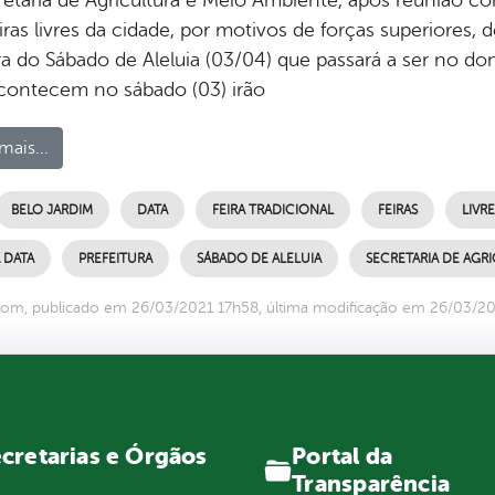
eiras livres da cidade, por motivos de forças superiores
ra do Sábado de Aleluia (03/04) que passará a ser no dom
contecem no sábado (03) irão
mais...
BELO JARDIM
DATA
FEIRA TRADICIONAL
FEIRAS
LIVRE
 DATA
PREFEITURA
SÁBADO DE ALELUIA
SECRETARIA DE AGR
om, publicado em 26/03/2021 17h58, última modificação em 26/03/2
Portal da
cretarias e Órgãos
Transparência