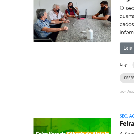
O sec
quarta
dados 
infor
Leia 
tags:
PREFE
por Asc
SEC. A
Feir
A Sec