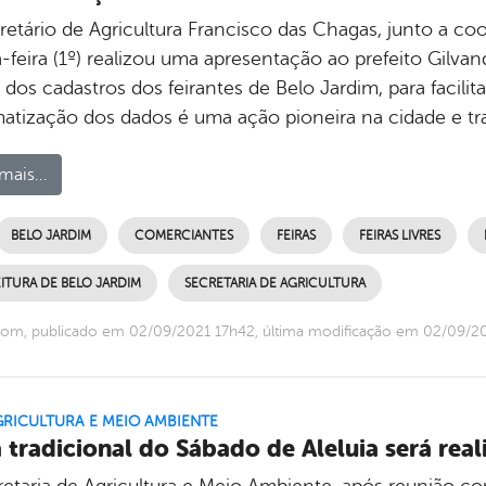
retário de Agricultura Francisco das Chagas, junto a coo
-feira (1º) realizou uma apresentação ao prefeito Gilvan
dos cadastros dos feirantes de Belo Jardim, para facilit
matização dos dados é uma ação pioneira na cidade e tr
mais...
BELO JARDIM
COMERCIANTES
FEIRAS
FEIRAS LIVRES
ITURA DE BELO JARDIM
SECRETARIA DE AGRICULTURA
om, publicado em 02/09/2021 17h42, última modificação em 02/09/2
GRICULTURA E MEIO AMBIENTE
a tradicional do Sábado de Aleluia será rea
retaria de Agricultura e Meio Ambiente, após reunião 