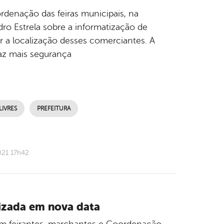
rdenação das feiras municipais, na
dro Estrela sobre a informatização de
ar a localização desses comerciantes. A
az mais segurança
LIVRES
PREFEITURA
021 17h42
lizada em nova data
com feirantes, marchantes e Coordenação