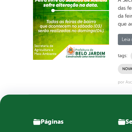
das f
da fei
que a
Leia 
tags:
NOVA
por Asc
Páginas
Se