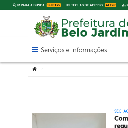
IR PARA A BUSCA
SHIFT+5
TECLAS DE ACESSO
ALT+P
M
Serviços e Informações
Abrir menu principal de navegação
Você está aqui:
>
SEC. A
Come
reg