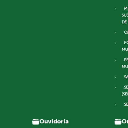
M
SU
DE
O
P
MU
P
MU
S
S
(SE
S
Ouvidoria
Ou