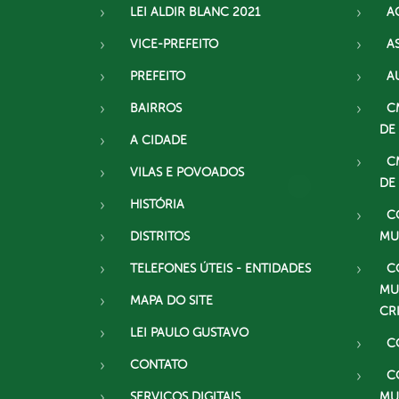
LEI ALDIR BLANC 2021
A
VICE-PREFEITO
A
PREFEITO
A
BAIRROS
C
DE
A CIDADE
C
VILAS E POVOADOS
DE
HISTÓRIA
C
DISTRITOS
MU
TELEFONES ÚTEIS - ENTIDADES
C
MU
MAPA DO SITE
CR
LEI PAULO GUSTAVO
C
CONTATO
C
SERVIÇOS DIGITAIS
MU