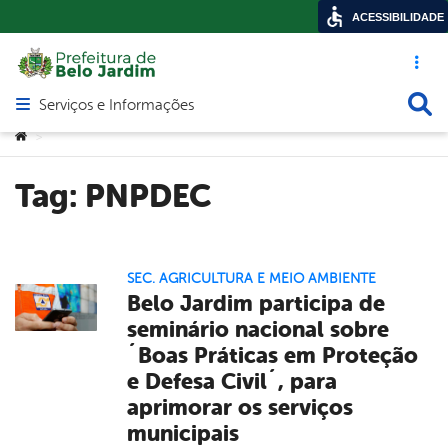
ACESSIBILIDADE
Acesso ráp
Busca
Serviços e Informações
Abrir menu principal de navegação
Você está aqui:
>
Tag:
PNPDEC
SEC. AGRICULTURA E MEIO AMBIENTE
Belo Jardim participa de
seminário nacional sobre
´Boas Práticas em Proteção
e Defesa Civil´, para
aprimorar os serviços
municipais