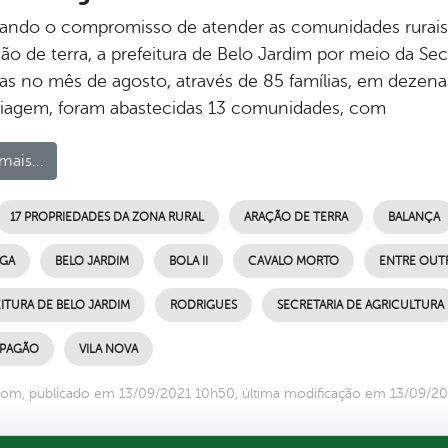
rando o compromisso de atender as comunidades rurais
ão de terra, a prefeitura de Belo Jardim por meio da Se
as no mês de agosto, através de 85 famílias, em dezenas
tiagem, foram abastecidas 13 comunidades, com
mais...
17 PROPRIEDADES DA ZONA RURAL
ARAÇÃO DE TERRA
BALANÇA
NGA
BELO JARDIM
BOLA II
CAVALO MORTO
ENTRE OUT
ITURA DE BELO JARDIM
RODRIGUES
SECRETARIA DE AGRICULTURA
 PAGÃO
VILA NOVA
om, publicado em 13/09/2021 10h50, última modificação em 13/09/2