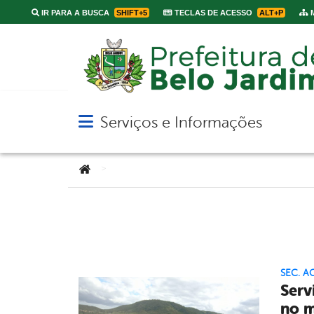
IR PARA A BUSCA
SHIFT+5
TECLAS DE ACESSO
ALT+P
M
Serviços e Informações
Abrir menu principal de navegação
Você está aqui:
>
SEC. A
Serv
no m