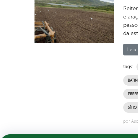
Reite
e araç
pesso
da es
Leia 
tags:
BATI
PREFE
SÍTIO
por Asc