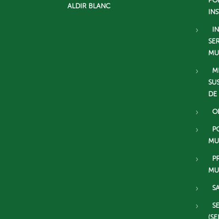
PO
ALDIR BLANC
IN
I
SE
MU
M
SU
DE
O
P
MU
P
MU
S
S
(SE