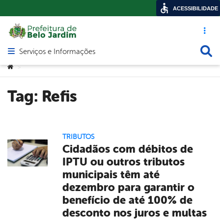
ACESSIBILIDADE
Acesso ráp
Busca
Serviços e Informações
Abrir menu principal de navegação
Você está aqui:
>
Tag:
Refis
TRIBUTOS
Cidadãos com débitos de
IPTU ou outros tributos
municipais têm até
dezembro para garantir o
benefício de até 100% de
desconto nos juros e multas