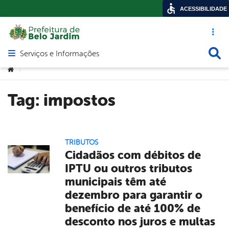
ACESSIBILIDADE
Acesso ráp
Busca
Serviços e Informações
Abrir menu principal de navegação
Você está aqui:
>
Tag:
impostos
TRIBUTOS
Cidadãos com débitos de
IPTU ou outros tributos
municipais têm até
dezembro para garantir o
benefício de até 100% de
desconto nos juros e multas