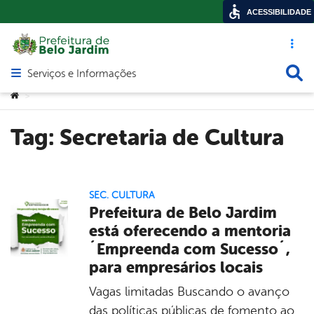
ACESSIBILIDADE
Acesso ráp
Busca
Serviços e Informações
Abrir menu principal de navegação
Você está aqui:
>
Tag:
Secretaria de Cultura
SEC. CULTURA
Prefeitura de Belo Jardim
está oferecendo a mentoria
´Empreenda com Sucesso´,
para empresários locais
Vagas limitadas Buscando o avanço
das políticas públicas de fomento ao