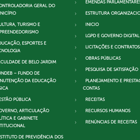
EMENDAS PARLAMENTARE
ONTROLADORIA GERAL DO
NICÍPIO
ESTRUTURA ORGANIZACI
ULTURA, TURISMO E
INICIO
PREENDEDORISMO
LGPD E GOVERNO DIGITAL
DUCAÇÃO, ESPORTES E
LICITAÇÕES E CONTRATOS
CNOLOGIA
OBRAS PÚBLICAS
ACULDADE DE BELO JARDIM
PESQUISA DE SATISFAÇÃO
UNDEB – FUNDO DE
NUTENÇÃO DA EDUCAÇÃO
PLANEJAMENTO E PRESTA
SICA
CONTAS
ESTÃO PÚBLICA
RECEITAS
OVERNO, ARTICULAÇÃO
RECURSOS HUMANOS
LÍTICA E GABINETE
RENÚNCIAS DE RECEITAS
STITUCIONAL
NSTITUTO DE PREVIDÊNCIA DOS