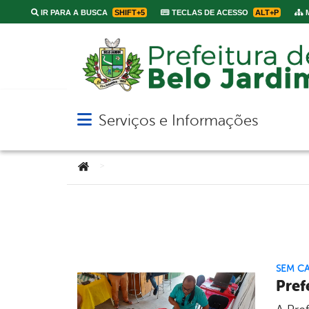
IR PARA A BUSCA
SHIFT+5
TECLAS DE ACESSO
ALT+P
M
Serviços e Informações
Abrir menu principal de navegação
Você está aqui:
>
SEM C
Pref