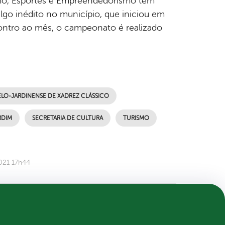
rismo, Esportes e Empreendedorismo tem
go inédito no município, que iniciou em
ontro ao mês, o campeonato é realizado
LO-JARDINENSE DE XADREZ CLÁSSICO
RDIM
SECRETARIA DE CULTURA
TURISMO
021 17h44