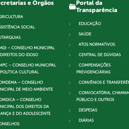
Portal da
cretarias e Órgãos
Transparência
GRICULTURA
EDUCAÇÃO
SSISTÊNCIA SOCIAL
SAÚDE
UTARQUIAS
ATOS NORMATIVOS
MDI – CONSELHO MUNICIPAL
 DIREITOS DO IDOSO
CENTRAL DE DÚVIDAS
MPC – CONSELHO MUNICIPAL
COMPENSAÇÕES
 POLÍTICA CULTURAL
PREVIDENCIÁRIAS
OMDEMA – CONSELHO
CONVÊNIOS E TRANSFERÊ
NICIPAL DE MEIO AMBIENTE
CONVOCATÓRIA, CHAMA
OMDICA – CONSELHO
PÚBLICO E OUTROS
NICIPAL DOS DIREITOS DA
DESPESAS
IANÇA E DO ADOLESCENTE
DIÁRIAS
ONSELHOS