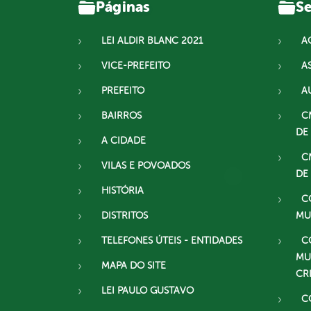
Páginas
Se
LEI ALDIR BLANC 2021
A
VICE-PREFEITO
A
PREFEITO
A
BAIRROS
C
DE
A CIDADE
C
VILAS E POVOADOS
DE
HISTÓRIA
C
DISTRITOS
MU
TELEFONES ÚTEIS - ENTIDADES
C
MU
MAPA DO SITE
CR
LEI PAULO GUSTAVO
C