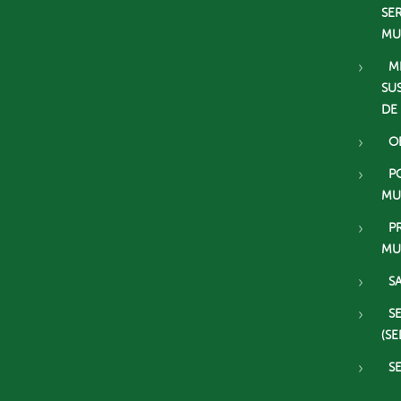
SE
MU
M
SU
DE
O
P
MU
P
MU
S
S
(SE
S