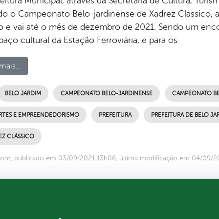
feitura Municipal, através da Secretaria de Cultura, Tu
do o Campeonato Belo-jardinense de Xadrez Clássico, al
o e vai até o mês de dezembro de 2021. Sendo um enc
aço cultural da Estação Ferroviária, e para os
mais...
BELO JARDIM
CAMPEONATO BELO-JARDINENSE
CAMPEONATO BE
RTES E EMPREENDEDORISMO
PREFEITURA
PREFEITURA DE BELO JA
EZ CLÁSSICO
com, publicado em 03/09/2021 13h06, última modificação em 04/09/2