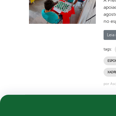
A Pre
apoia
agost
no esp
Leia 
tags:
ESPO
XADR
por As