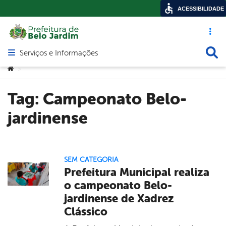
ACESSIBILIDADE
Acesso ráp
Busca
Serviços e Informações
Abrir menu principal de navegação
Você está aqui:
>
Tag:
Campeonato Belo-
jardinense
SEM CATEGORIA
Prefeitura Municipal realiza
o campeonato Belo-
jardinense de Xadrez
Clássico