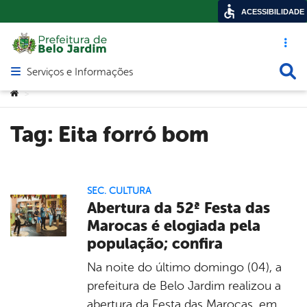
ACESSIBILIDADE
Acesso ráp
Busca
Serviços e Informações
Abrir menu principal de navegação
Você está aqui:
>
Tag:
Eita forró bom
SEC. CULTURA
Abertura da 52ª Festa das
Marocas é elogiada pela
população; confira
Na noite do último domingo (04), a
prefeitura de Belo Jardim realizou a
abertura da Festa das Marocas, em