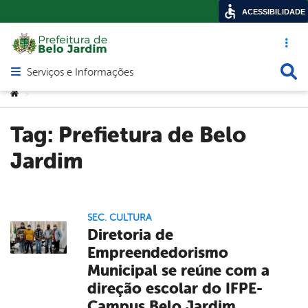
ACESSIBILIDADE
Acesso ráp
Busca
Serviços e Informações
Abrir menu principal de navegação
Você está aqui:
>
Tag:
Prefietura de Belo
Jardim
SEC. CULTURA
Diretoria de
Empreendedorismo
Municipal se reúne com a
direção escolar do IFPE-
Campus Belo Jardim