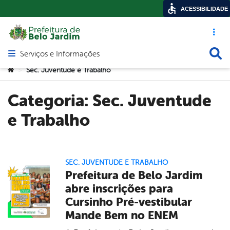
ACESSIBILIDADE
Acesso ráp
Busca
Serviços e Informações
Abrir menu principal de navegação
Você está aqui:
Sec. Juventude e Trabalho
>
Categoria:
Sec. Juventude
e Trabalho
SEC. JUVENTUDE E TRABALHO
Prefeitura de Belo Jardim
abre inscrições para
Cursinho Pré-vestibular
Mande Bem no ENEM