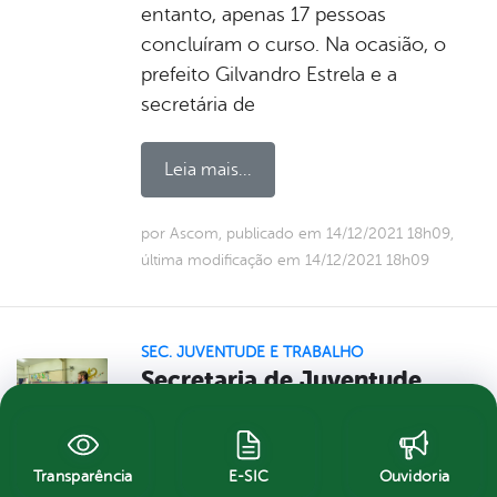
entanto, apenas 17 pessoas
concluíram o curso. Na ocasião, o
prefeito Gilvandro Estrela e a
secretária de
Leia mais...
por Ascom, publicado em 14/12/2021 18h09,
última modificação em 14/12/2021 18h09
SEC. JUVENTUDE E TRABALHO
Secretaria de Juventude
realiza workshop sobre
churrasco e beneficia cerca
de 30 jovens belo-
Transparência
E-SIC
Ouvidoria
jardinenses; confira