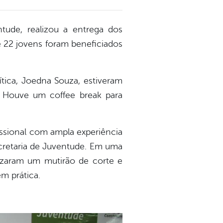
entude, realizou a entrega dos
de 22 jovens foram beneficiados
ítica, Joedna Souza, estiveram
s. Houve um coffee break para
fissional com ampla experiência
ecretaria de Juventude. Em uma
lizaram um mutirão de corte e
m prática.