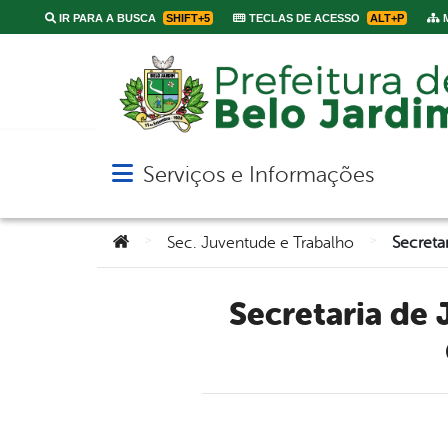
IR PARA A BUSCA
SHIFT+5
TECLAS DE ACESSO
ALT+P
M
Serviços e Informações
Abrir menu principal de navegação
Você está aqui:
>
>
Sec. Juventude e Trabalho
Secretaria de Juventude realiza entrega de certificados do