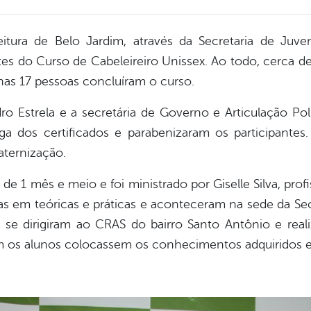
feitura de Belo Jardim, através da Secretaria de Juv
ntes do Curso de Cabeleireiro Unissex. Ao todo, cerca 
nas 17 pessoas concluíram o curso.
dro Estrela e a secretária de Governo e Articulação Pol
ga dos certificados e parabenizaram os participante
aternização.
e 1 mês e meio e foi ministrado por Giselle Silva, pro
idas em teóricas e práticas e aconteceram na sede da S
o se dirigiram ao CRAS do bairro Santo Antônio e rea
 os alunos colocassem os conhecimentos adquiridos e