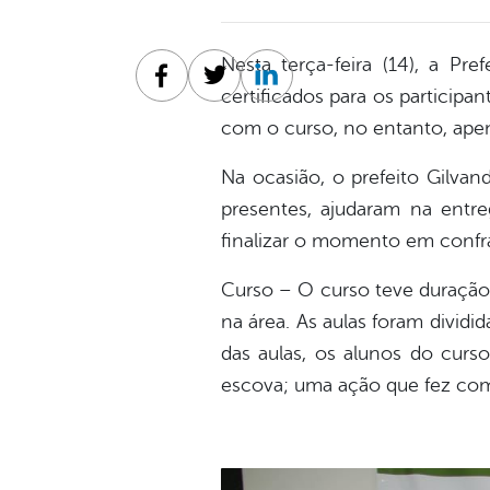
Nesta terça-feira (14), a Pre
Facebook
Twitter
Linkedin
certificados para os participa
com o curso, no entanto, ape
Na ocasião, o prefeito Gilvan
presentes, ajudaram na entre
finalizar o momento em confr
Curso – O curso teve duração d
na área. As aulas foram divid
das aulas, os alunos do curs
escova; uma ação que fez com