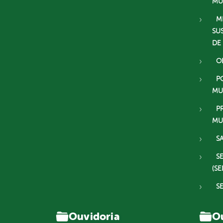
MU
M
SU
DE
O
P
MU
P
MU
S
S
(SE
S
Ouvidoria
Ou