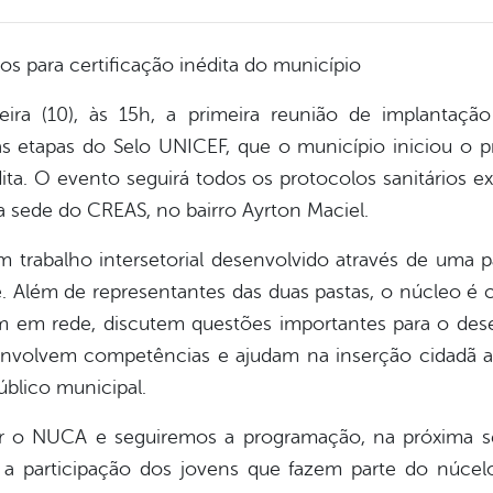
tos para certificação inédita do município
-feira (10), às 15h, a primeira reunião de implanta
s etapas do Selo UNICEF, que o município iniciou o 
édita. O evento seguirá todos os protocolos sanitários 
na sede do CREAS, no bairro Ayrton Maciel.
rabalho intersetorial desenvolvido através de uma pa
e. Além de representantes das duas pastas, o núcleo 
m em rede, discutem questões importantes para o dese
nvolvem competências e ajudam na inserção cidadã atr
úblico municipal.
ar o NUCA e seguiremos a programação, na próxima s
a participação dos jovens que fazem parte do núcel