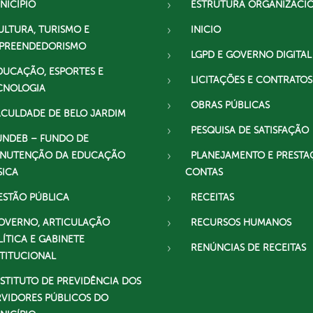
NICÍPIO
ESTRUTURA ORGANIZACI
ULTURA, TURISMO E
INICIO
PREENDEDORISMO
LGPD E GOVERNO DIGITAL
DUCAÇÃO, ESPORTES E
LICITAÇÕES E CONTRATOS
CNOLOGIA
OBRAS PÚBLICAS
ACULDADE DE BELO JARDIM
PESQUISA DE SATISFAÇÃO
UNDEB – FUNDO DE
NUTENÇÃO DA EDUCAÇÃO
PLANEJAMENTO E PRESTA
SICA
CONTAS
ESTÃO PÚBLICA
RECEITAS
OVERNO, ARTICULAÇÃO
RECURSOS HUMANOS
LÍTICA E GABINETE
RENÚNCIAS DE RECEITAS
STITUCIONAL
NSTITUTO DE PREVIDÊNCIA DOS
RVIDORES PÚBLICOS DO