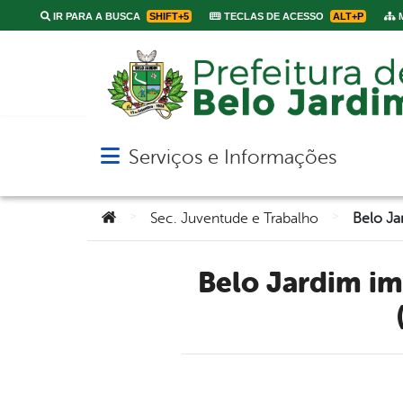
IR PARA A BUSCA
SHIFT+5
TECLAS DE ACESSO
ALT+P
M
Serviços e Informações
Abrir menu principal de navegação
Você está aqui:
>
>
Sec. Juventude e Trabalho
Belo Jardim implanta Núcleo de Cidadania de Adolescentes