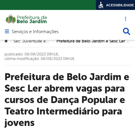
ACESSIBILIDADE
Acesso ráp
Busca
Serviços e Informações
Abrir menu principal de navegação
Você está aqui:
Sec. Juventude e Trabalho
Prefeitura de Belo Jardim e Sesc Ler abrem vagas para cursos de Dança Popular e Teatro Intermediário para jovens
>
>
publicado: 06/06/2023 09h16,
última modificação: 06/06/2023 09h16
Prefeitura de Belo Jardim e
Sesc Ler abrem vagas para
cursos de Dança Popular e
Teatro Intermediário para
jovens