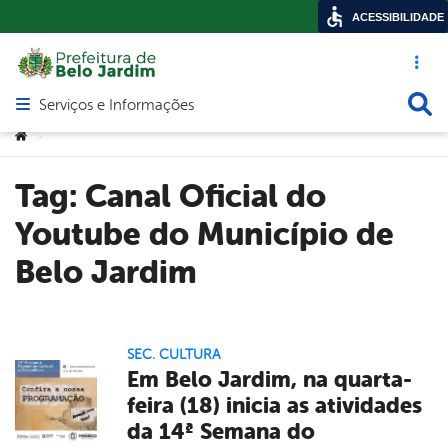
ACESSIBILIDADE
Acesso ráp
Busca
Serviços e Informações
Abrir menu principal de navegação
Você está aqui:
>
Tag:
Canal Oficial do
Youtube do Município de
Belo Jardim
SEC. CULTURA
Em Belo Jardim, na quarta-
feira (18) inicia as atividades
da 14ª Semana do