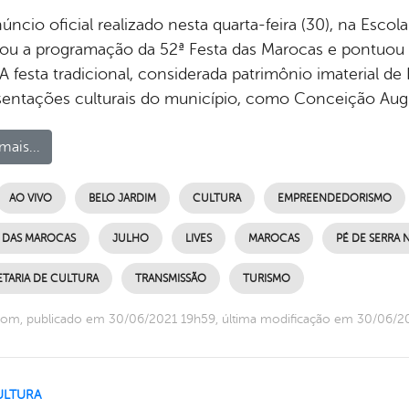
ncio oficial realizado nesta quarta-feira (30), na Escola
gou a programação da 52ª Festa das Marocas e pontuou s
 A festa tradicional, considerada patrimônio imaterial de
sentações culturais do município, como Conceição Aug
mais...
AO VIVO
BELO JARDIM
CULTURA
EMPREENDEDORISMO
A DAS MAROCAS
JULHO
LIVES
MAROCAS
PÉ DE SERRA
ETARIA DE CULTURA
TRANSMISSÃO
TURISMO
com, publicado em 30/06/2021 19h59, última modificação em 30/06/2
ULTURA