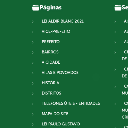
Páginas
Se
LEI ALDIR BLANC 2021
A
VICE-PREFEITO
A
PREFEITO
A
BAIRROS
C
DE
A CIDADE
C
VILAS E POVOADOS
DE
HISTÓRIA
C
DISTRITOS
MU
TELEFONES ÚTEIS - ENTIDADES
C
MU
MAPA DO SITE
CR
LEI PAULO GUSTAVO
C