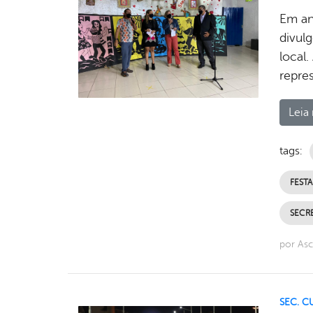
Em anú
divul
local.
repre
Leia 
tags:
FEST
SECR
por As
SEC. C