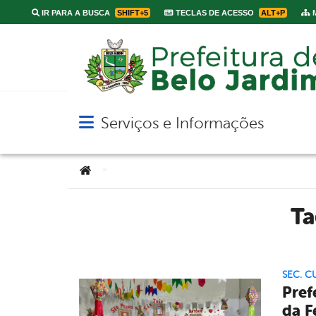
IR PARA A BUSCA
SHIFT+5
TECLAS DE ACESSO
ALT+P
M
Serviços e Informações
Abrir menu principal de navegação
Você está aqui:
>
T
SEC. C
Pref
da F