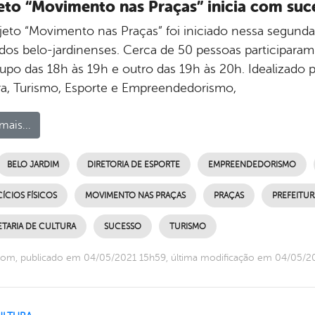
eto “Movimento nas Praças” inicia com su
jeto “Movimento nas Praças” foi iniciado nessa segunda-
 dos belo-jardinenses. Cerca de 50 pessoas participaram
po das 18h às 19h e outro das 19h às 20h. Idealizado pe
ra, Turismo, Esporte e Empreendedorismo,
mais...
BELO JARDIM
DIRETORIA DE ESPORTE
EMPREENDEDORISMO
ÍCIOS FÍSICOS
MOVIMENTO NAS PRAÇAS
PRAÇAS
PREFEITUR
ETARIA DE CULTURA
SUCESSO
TURISMO
com, publicado em 04/05/2021 15h59, última modificação em 04/05/2