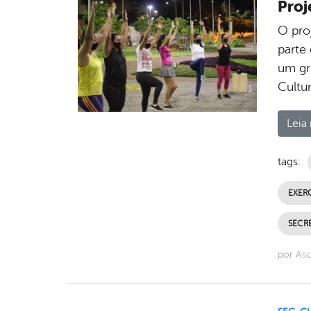
Proj
O pro
parte
um gru
Cultu
Leia 
tags:
EXERC
SECR
por As