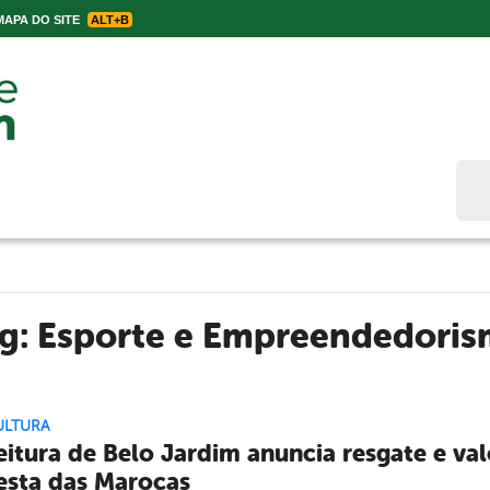
APA DO SITE
ALT+B
Bus
ag:
Esporte e Empreendedori
ULTURA
eitura de Belo Jardim anuncia resgate e val
esta das Marocas