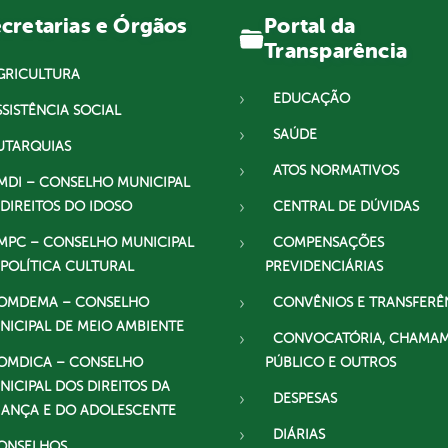
Portal da
cretarias e Órgãos
Transparência
GRICULTURA
EDUCAÇÃO
SSISTÊNCIA SOCIAL
SAÚDE
UTARQUIAS
ATOS NORMATIVOS
MDI – CONSELHO MUNICIPAL
 DIREITOS DO IDOSO
CENTRAL DE DÚVIDAS
MPC – CONSELHO MUNICIPAL
COMPENSAÇÕES
 POLÍTICA CULTURAL
PREVIDENCIÁRIAS
OMDEMA – CONSELHO
CONVÊNIOS E TRANSFERÊ
NICIPAL DE MEIO AMBIENTE
CONVOCATÓRIA, CHAMA
OMDICA – CONSELHO
PÚBLICO E OUTROS
NICIPAL DOS DIREITOS DA
DESPESAS
IANÇA E DO ADOLESCENTE
DIÁRIAS
ONSELHOS