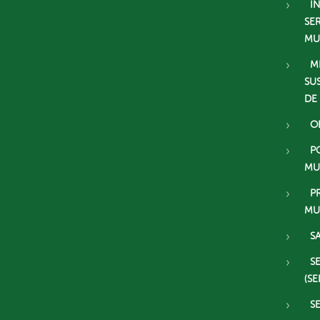
I
SE
MU
M
SU
DE
O
P
MU
P
MU
S
S
(SE
S