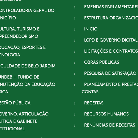
EMENDAS PARLAMENTARE
ONTROLADORIA GERAL DO
NICÍPIO
ESTRUTURA ORGANIZACI
ULTURA, TURISMO E
INICIO
PREENDEDORISMO
LGPD E GOVERNO DIGITAL
DUCAÇÃO, ESPORTES E
LICITAÇÕES E CONTRATOS
CNOLOGIA
OBRAS PÚBLICAS
ACULDADE DE BELO JARDIM
PESQUISA DE SATISFAÇÃO
UNDEB – FUNDO DE
NUTENÇÃO DA EDUCAÇÃO
PLANEJAMENTO E PRESTA
SICA
CONTAS
ESTÃO PÚBLICA
RECEITAS
OVERNO, ARTICULAÇÃO
RECURSOS HUMANOS
LÍTICA E GABINETE
RENÚNCIAS DE RECEITAS
STITUCIONAL