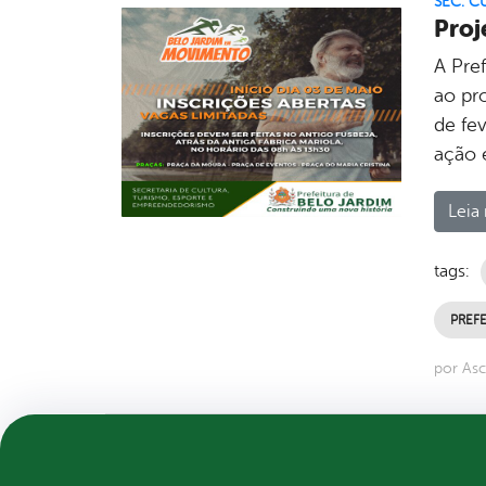
SEC. C
Proj
A Pref
ao pr
de fe
ação 
Leia 
tags:
PREFE
por Asc