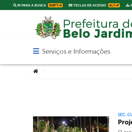
IR PARA A BUSCA
SHIFT+5
TECLAS DE ACESSO
ALT+P
M
Serviços e Informações
Abrir menu principal de navegação
Você está aqui:
>
SEC. C
Proj