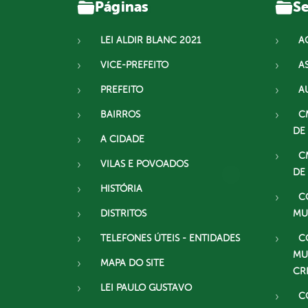
Páginas
Se
LEI ALDIR BLANC 2021
A
VICE-PREFEITO
A
PREFEITO
A
BAIRROS
C
DE
A CIDADE
C
VILAS E POVOADOS
DE
HISTÓRIA
C
DISTRITOS
MU
TELEFONES ÚTEIS - ENTIDADES
C
MU
MAPA DO SITE
CR
LEI PAULO GUSTAVO
C