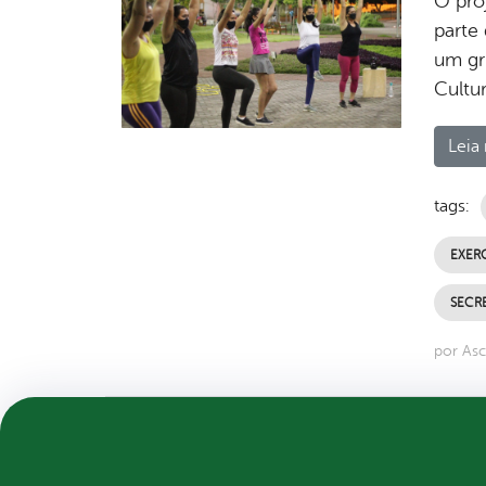
O pro
parte
um gru
Cultu
Leia 
tags:
EXERC
SECR
por As