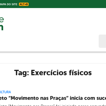
APA DO SITE
ALT+B
Bus
Tag:
Exercícios físicos
ULTURA
eto “Movimento nas Praças” inicia com su