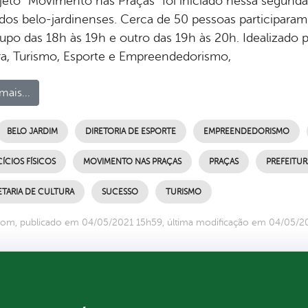
jeto “Movimento nas Praças” foi iniciado nessa segunda-
 dos belo-jardinenses. Cerca de 50 pessoas participaram
po das 18h às 19h e outro das 19h às 20h. Idealizado pe
ra, Turismo, Esporte e Empreendedorismo,
mais...
BELO JARDIM
DIRETORIA DE ESPORTE
EMPREENDEDORISMO
ÍCIOS FÍSICOS
MOVIMENTO NAS PRAÇAS
PRAÇAS
PREFEITUR
ETARIA DE CULTURA
SUCESSO
TURISMO
com, publicado em 04/05/2021 15h59, última modificação em 04/05/2