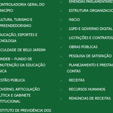
EMENDAS PARLAMENTARE
ONTROLADORIA GERAL DO
NICÍPIO
ESTRUTURA ORGANIZACI
ULTURA, TURISMO E
INICIO
PREENDEDORISMO
LGPD E GOVERNO DIGITAL
DUCAÇÃO, ESPORTES E
LICITAÇÕES E CONTRATOS
CNOLOGIA
OBRAS PÚBLICAS
ACULDADE DE BELO JARDIM
PESQUISA DE SATISFAÇÃO
UNDEB – FUNDO DE
NUTENÇÃO DA EDUCAÇÃO
PLANEJAMENTO E PRESTA
SICA
CONTAS
ESTÃO PÚBLICA
RECEITAS
OVERNO, ARTICULAÇÃO
RECURSOS HUMANOS
LÍTICA E GABINETE
RENÚNCIAS DE RECEITAS
STITUCIONAL
NSTITUTO DE PREVIDÊNCIA DOS