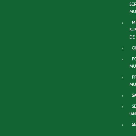
SE
MU
M
SU
DE
O
P
MU
P
MU
S
S
(SE
S