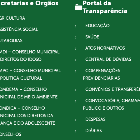
Portal da
cretarias e Órgãos
Transparência
GRICULTURA
EDUCAÇÃO
SSISTÊNCIA SOCIAL
SAÚDE
UTARQUIAS
ATOS NORMATIVOS
MDI – CONSELHO MUNICIPAL
 DIREITOS DO IDOSO
CENTRAL DE DÚVIDAS
MPC – CONSELHO MUNICIPAL
COMPENSAÇÕES
 POLÍTICA CULTURAL
PREVIDENCIÁRIAS
OMDEMA – CONSELHO
CONVÊNIOS E TRANSFERÊ
NICIPAL DE MEIO AMBIENTE
CONVOCATÓRIA, CHAMA
OMDICA – CONSELHO
PÚBLICO E OUTROS
NICIPAL DOS DIREITOS DA
DESPESAS
IANÇA E DO ADOLESCENTE
DIÁRIAS
ONSELHOS