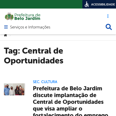
ACESSIBILIDADE
Acesso ráp
Busca
Serviços e Informações
Abrir menu principal de navegação
Você está aqui:
>
Tag:
Central de
Oportunidades
SEC. CULTURA
Prefeitura de Belo Jardim
discute implantação de
Central de Oportunidades
que visa ampliar o
fortalecimento do emprego