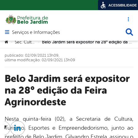
ACESSIBILIDADE
Acesso ráp
Busca
Serviços e Informações
Abrir menu principal de navegação
Você está aqui:
Sec. Cultura
Belo Jardim será expositor na 28° edição da Feira Agrinordeste
>
>
publicado: 02/09/2021 13h09,
última modificação: 02/09/2021 13h09
Belo Jardim será expositor
na 28° edição da Feira
Agrinordeste
Nesta quinta-feira (02), a Secretaria de Cultura,
Turismo, Esportes e Empreendedorismo, junto ao
cebook
Twitter
Linkedin
prefeito de Belo Jardim, Gilvandro Estrela, assinou o