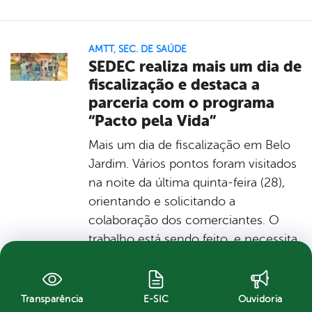
AMTT
,
SEC. DE SAÚDE
SEDEC realiza mais um dia de
fiscalização e destaca a
parceria com o programa
“Pacto pela Vida”
Mais um dia de fiscalização em Belo
Jardim. Vários pontos foram visitados
na noite da última quinta-feira (28),
orientando e solicitando a
colaboração dos comerciantes. O
trabalho está sendo feito, e necessita
do apoio dos belo-jardinenses. A
operação vai atuar durante toda a
semana até o dia 06 de junho, e com
Transparência
E-SIC
Ouvidoria