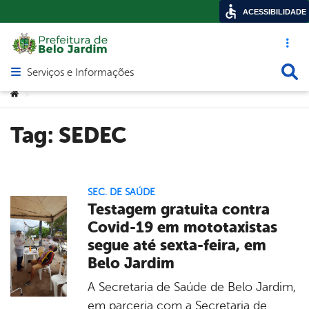
ACESSIBILIDADE
Acesso ráp
Busca
Serviços e Informações
Abrir menu principal de navegação
Você está aqui:
>
Tag:
SEDEC
SEC. DE SAÚDE
Testagem gratuita contra
Covid-19 em mototaxistas
segue até sexta-feira, em
Belo Jardim
A Secretaria de Saúde de Belo Jardim,
em parceria com a Secretaria de