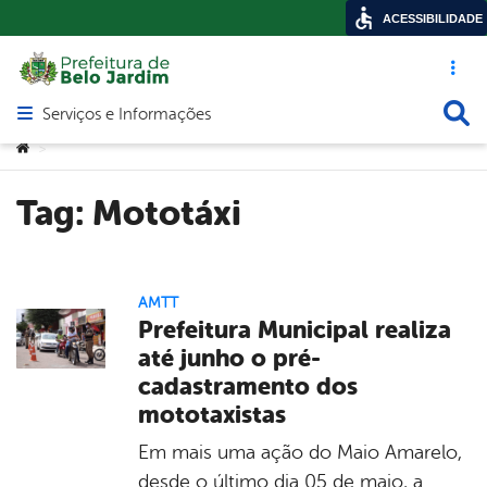
ACESSIBILIDADE
Acesso ráp
Busca
Serviços e Informações
Abrir menu principal de navegação
Você está aqui:
>
Tag:
Mototáxi
AMTT
Prefeitura Municipal realiza
até junho o pré-
cadastramento dos
mototaxistas
Em mais uma ação do Maio Amarelo,
desde o último dia 05 de maio, a