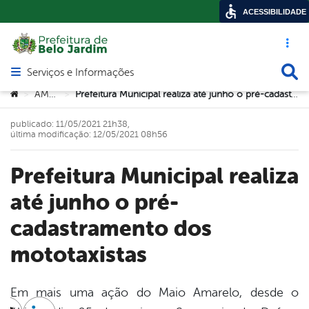
ACESSIBILIDADE
Acesso ráp
Busca
Serviços e Informações
Abrir menu principal de navegação
Você está aqui:
AMTT
Prefeitura Municipal realiza até junho o pré-cadastramento dos mototaxistas
>
>
publicado: 11/05/2021 21h38,
última modificação: 12/05/2021 08h56
Prefeitura Municipal realiza
até junho o pré-
cadastramento dos
mototaxistas
Em mais uma ação do Maio Amarelo, desde o