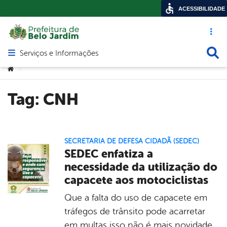
ACESSIBILIDADE
Acesso ráp
Busca
Serviços e Informações
Abrir menu principal de navegação
Você está aqui:
>
Tag:
CNH
SECRETARIA DE DEFESA CIDADÃ (SEDEC)
SEDEC enfatiza a
necessidade da utilização do
capacete aos motociclistas
Que a falta do uso de capacete em
tráfegos de trânsito pode acarretar
em multas isso não é mais novidade