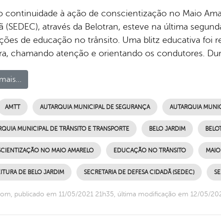
 continuidade à ação de conscientização no Maio Amare
 (SEDEC), através da Belotran, esteve na última segunda-
ções de educação no trânsito. Uma blitz educativa foi
ra, chamando atenção e orientando os condutores. Dur
mais...
AMTT
AUTARQUIA MUNICIPAL DE SEGURANÇA
AUTARQUIA MUNIC
RQUIA MUNICIPAL DE TRÂNSITO E TRANSPORTE
BELO JARDIM
BELO
CIENTIZAÇÃO NO MAIO AMARELO
EDUCAÇÃO NO TRÂNSITO
MAIO
ITURA DE BELO JARDIM
SECRETARIA DE DEFESA CIDADÃ (SEDEC)
S
om, publicado em 11/05/2021 21h35, última modificação em 12/05/20