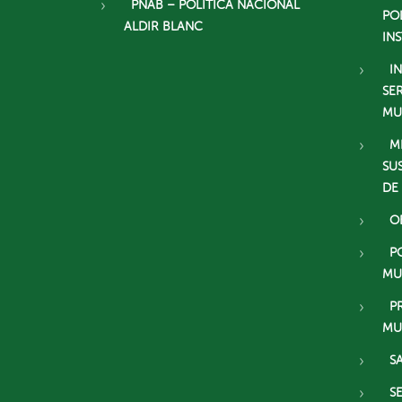
PNAB – POLÍTICA NACIONAL
PO
ALDIR BLANC
IN
I
SE
MU
M
SU
DE
O
P
MU
P
MU
S
S