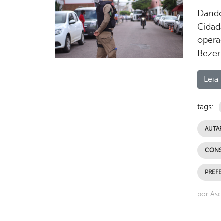
Dando
Cidadã
opera
Bezer
Leia 
tags:
AUTA
CONS
PREFE
por Asc