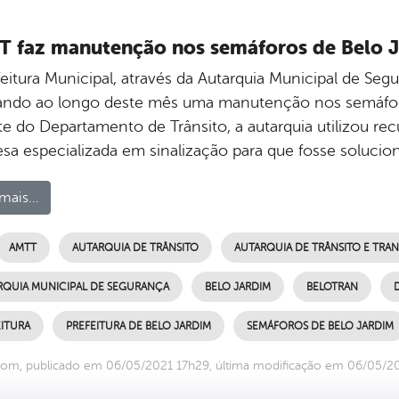
 faz manutenção nos semáforos de Belo 
eitura Municipal, através da Autarquia Municipal de Segu
zando ao longo deste mês uma manutenção nos semáforo
te do Departamento de Trânsito, a autarquia utilizou re
sa especializada em sinalização para que fosse solucio
mais...
AMTT
AUTARQUIA DE TRÂNSITO
AUTARQUIA DE TRÂNSITO E TRAN
RQUIA MUNICIPAL DE SEGURANÇA
BELO JARDIM
BELOTRAN
ITURA
PREFEITURA DE BELO JARDIM
SEMÁFOROS DE BELO JARDIM
om, publicado em 06/05/2021 17h29, última modificação em 06/05/2