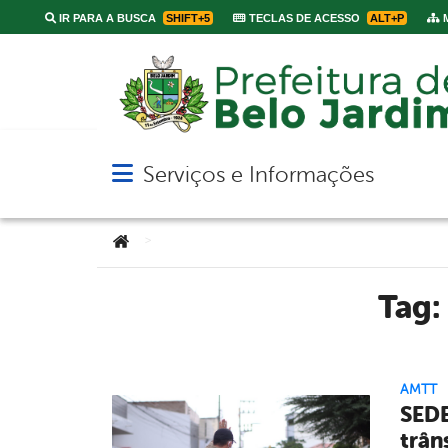
IR PARA A BUSCA
SHIFT+5
TECLAS DE ACESSO
ALT+P
M
Serviços e Informações
Abrir menu principal de navegação
Você está aqui:
>
Tag:
AMTT
SEDE
trân