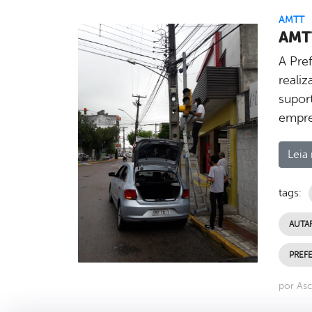
AMTT
AMTT
A Pref
reali
supor
empre
Leia 
tags:
AUTA
PREFE
por Asc