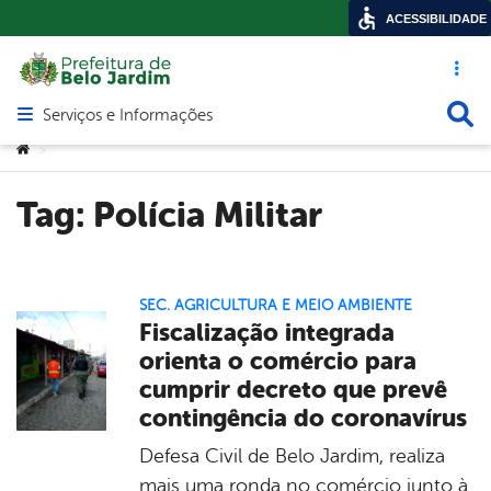
ACESSIBILIDADE
Acesso ráp
Busca
Serviços e Informações
Abrir menu principal de navegação
Você está aqui:
>
Tag:
Polícia Militar
SEC. AGRICULTURA E MEIO AMBIENTE
Fiscalização integrada
orienta o comércio para
cumprir decreto que prevê
contingência do coronavírus
Defesa Civil de Belo Jardim, realiza
mais uma ronda no comércio junto à