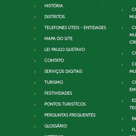
HISTÓRIA
C
DISTRITOS
MU
TELEFONES ÚTEIS - ENTIDADES
C
MU
MAPA DO SITE
CR
LEI PAULO GUSTAVO
C
CONTATO
C
SERVIÇOS DIGITAIS
MU
TURISMO
C
EM
FESTIVIDADES
E
PONTOS TURISTÍCOS
TE
PERGUNTAS FREQUENTES
F
GLOSSÁRIO
F