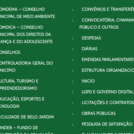
OMDEMA – CONSELHO
CONVÊNIOS E TRANSFERÊ
NICIPAL DE MEIO AMBIENTE
CONVOCATÓRIA, CHAMA
OMDICA – CONSELHO
PÚBLICO E OUTROS
NICIPAL DOS DIREITOS DA
DESPESAS
IANÇA E DO ADOLESCENTE
DIÁRIAS
ONSELHOS
EMENDAS PARLAMENTARE
ONTROLADORIA GERAL DO
NICÍPIO
ESTRUTURA ORGANIZACI
ULTURA, TURISMO E
INICIO
PREENDEDORISMO
LGPD E GOVERNO DIGITAL
DUCAÇÃO, ESPORTES E
LICITAÇÕES E CONTRATOS
CNOLOGIA
OBRAS PÚBLICAS
ACULDADE DE BELO JARDIM
PESQUISA DE SATISFAÇÃO
UNDEB – FUNDO DE