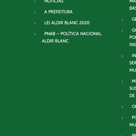
NOTÍCIAS
MA
BÁ
A PREFEITURA
G
LEI ALDIR BLANC 2020
G
PNAB – POLÍTICA NACIONAL
PO
ALDIR BLANC
IN
I
SE
MU
M
SU
DE
O
P
MU
P