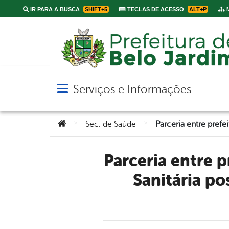
IR PARA A BUSCA
SHIFT+5
TECLAS DE ACESSO
ALT+P
M
Serviços e Informações
Abrir menu principal de navegação
Você está aqui:
>
>
Sec. de Saúde
Parceria entre prefeitura municipal, Polícia Militar e Vigilância
Sanitária po