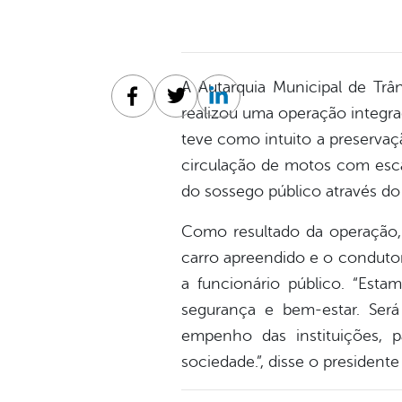
A Autarquia Municipal de Trân
Facebook
Twitter
Linkedin
realizou uma operação integra
teve como intuito a preservaç
circulação de motos com esca
do sossego público através do
Como resultado da operação,
carro apreendido e o condutor
a funcionário público. “Est
segurança e bem-estar. Será
empenho das instituições, 
sociedade.”, disse o president