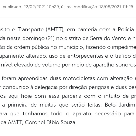
publicado: 22/02/2021 10h29,
última modificação: 18/08/2021 11h25
sito e Transporte (AMTT), em parceria com a Polícia Mil
da neste domingo (21) no distrito de Serra do Vento e n
ão da ordem pública no município, fazendo o impedimen
pamento alterado, uso de entorpecentes e o tráfico d
 nível elevado de volume por meio de aparelho sonoros
 foram apreendidas duas motocicletas com alteração
 conduzido à delegacia por direção perigosa e duas p
amos aqui hoje com essa parceria com o intuito de p
 a primeira de muitas que serão feitas. Belo Jardi
para que tenhamos todo o aparato necessário para
e da AMTT, Coronel Fábio Souza.