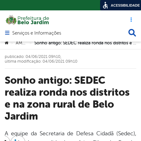
ACESSIBILIDADE
Acesso ráp
Busca
Serviços e Informações
Abrir menu principal de navegação
Você está aqui:
AMTT
Sonho antigo: SEDEC realiza ronda nos distritos e na zona rural de Belo Jardim
>
>
publicado: 04/06/2021 09h10,
última modificação: 04/06/2021 09h10
Sonho antigo: SEDEC
realiza ronda nos distritos
e na zona rural de Belo
Jardim
A equipe da Secretaria de Defesa Cidadã (Sedec),